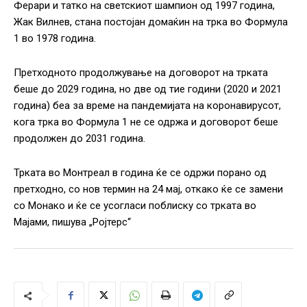
Ферари и татко на светскиот шампион од 1997 година,
Жак Вилнев, стана постојан домаќин на трка во Формула
1 во 1978 година.
Претходното продолжување на договорот на трката
беше до 2029 година, но две од тие години (2020 и 2021
година) беа за време на пандемијата на коронавирусот,
кога трка во Формула 1 не се одржа и договорот беше
продолжен до 2031 година.
Трката во Монтреал в година ќе се одржи порано од
претходно, со нов термин на 24 мај, откако ќе се замени
со Монако и ќе се усогласи поблиску со трката во
Мајами, пишува „Ројтерс“