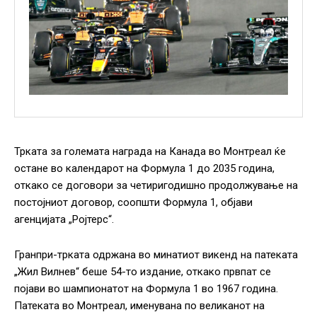
Трката за големата награда на Канада во Монтреал ќе
остане во календарот на Формула 1 до 2035 година,
откако се договори за четиригодишно продолжување на
постојниот договор, соопшти Формула 1, објави
агенцијата „Ројтерс“.
Гранпри-трката одржана во минатиот викенд на патеката
„Жил Вилнев“ беше 54-то издание, откако првпат се
појави во шампионатот на Формула 1 во 1967 година.
Патеката во Монтреал, именувана по великанот на