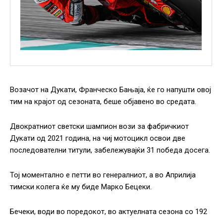
Возачот на Дукати, Франческо Бањаја, ќе го напушти овој
тим на крајот од сезоната, беше објавено во средата.
Двократниот светски шампион вози за фабричкиот
Дукати од 2021 година, на чиј мотоцикл освои две
последователни титули, забележувајќи 31 победа досега.
Тој моментално е петти во генералниот, а во Априлија
тимски колега ќе му биде Марко Бецеки.
Бечеки, води во поредокот, во актуелната сезона со 192