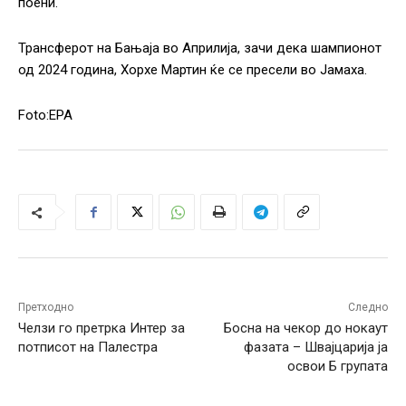
поени.
Трансферот на Бањаја во Априлија, зачи дека шампионот
од 2024 година, Хорхе Мартин ќе се пресели во Јамаха.
Foto:EPA
Претходно
Следно
Челзи го претрка Интер за
Босна на чекор до нокаут
потписот на Палестра
фазата – Швајцарија ја
освои Б групата