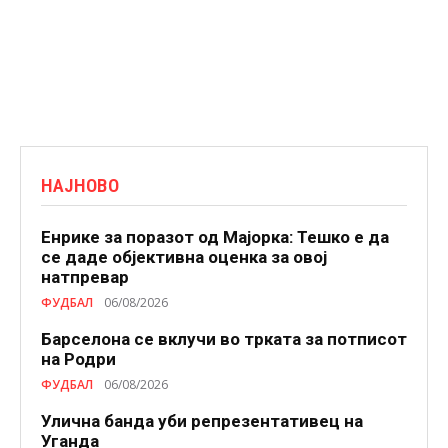
НАЈНОВО
Енрике за поразот од Мајорка: Тешко е да
се даде објективна оценка за овој
натпревар
ФУДБАЛ
06/08/2026
Барселона се вклучи во трката за потписот
на Родри
ФУДБАЛ
06/08/2026
Улична банда уби репрезентативец на
Уганда