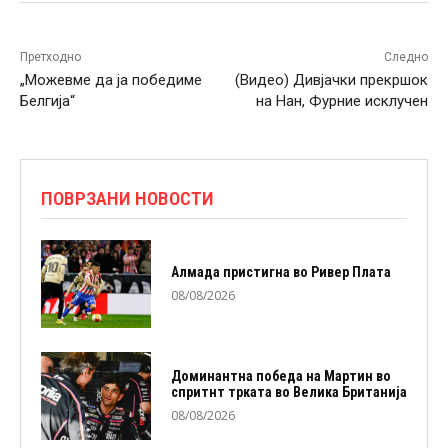
Претходно
Следно
„Можевме да ја победиме
(Видео) Дивјачки прекршок
Белгија“
на Нан, Фурние исклучен
ПОВРЗАНИ НОВОСТИ
Алмада пристигна во Ривер Плата
08/08/2026
Доминантна победа на Мартин во
спритнт трката во Велика Британија
08/08/2026