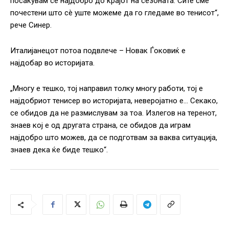
посакувам се најдобро до крајот на сезоната. Сите сме
почестени што сè уште можеме да го гледаме во тенисот“,
рече Синер.
Италијанецот потоа подвлече – Новак Ѓоковиќ е
најдобар во историјата.
„Многу е тешко, тој направил толку многу работи, тој е
најдобриот тенисер во историјата, неверојатно е… Секако,
се обидов да не размислувам за тоа. Излегов на теренот,
знаев кој е од другата страна, се обидов да играм
најдобро што можев, да се подготвам за ваква ситуација,
знаев дека ќе биде тешко“.