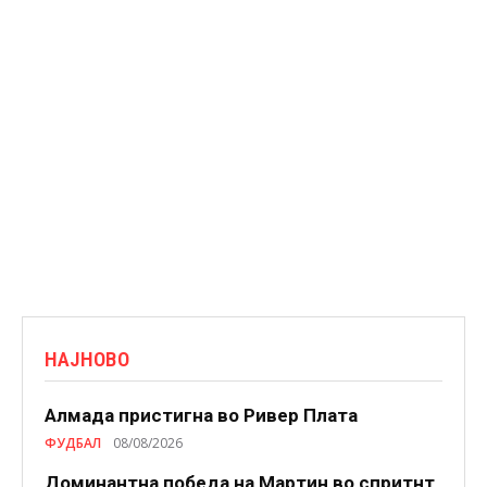
НАЈНОВО
Алмада пристигна во Ривер Плата
ФУДБАЛ
08/08/2026
Доминантна победа на Мартин во спритнт