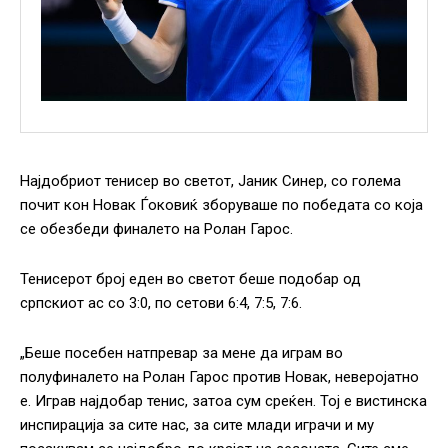
Најдобриот тенисер во светот, Јаник Синер, со голема
почит кон Новак Ѓоковиќ зборуваше по победата со која
се обезбеди финалето на Ролан Гарос.
Тенисерот број еден во светот беше подобар од
српскиот ас со 3:0, по сетови 6:4, 7:5, 7:6.
„Беше посебен натпревар за мене да играм во
полуфиналето на Ролан Гарос против Новак, неверојатно
е. Играв најдобар тенис, затоа сум среќен. Тој е вистинска
инспирација за сите нас, за сите млади играчи и му