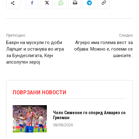
Претходно
Следно
Баерн на мускули го доби
Агуеро има голема вест за
Лајпциг и останува во игра
објава: Можно е, големи се
за Бундеслигата, Кејн
шансите..
апсолутен херој
ПОВРЗАНИ НОВОСТИ
Чоло Симеоне го според Алварез со
Гризман
08/08/2026