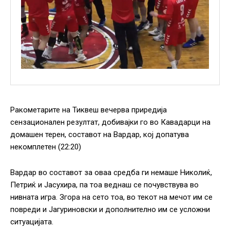
Ракометарите на Тиквеш вечерва приредија
сензационален резултат, добивајки го во Кавадарци на
домашен терен, составот на Вардар, кој допатува
некомплетен (22:20)
Вардар во составот за оваа средба ги немаше Николиќ,
Петриќ и Јасухира, па тоа веднаш се почувствува во
нивната игра. Згора на сето тоа, во текот на мечот им се
повреди и Јагуриновски и дополнително им се усложни
ситуацијата.