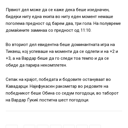
Првиот дел може да се каже дека беше изедначен,
бидејки ниту една екипа во ниту еден момент немаше
поголема предност од барем два, три гола. На полувреме
домаќините заминаа со предност од 11:10.
Во вториот дел евидентна беше доминантната игра на
Тиквеш, кој успеваше на моменти да се одлепи и на +2 и
+3, а на Вардар беше да го следи тоа темпо и да се
обиде да парира некомплетен.
Сепак на крајот, победата и бодовите остануваат во
Кавадарци. Најефукасен ракометар во редовите на
победникот беше Обина со седум погодоци, во таборот
на Вардар Ѓукиќ постигна шест погодоци.