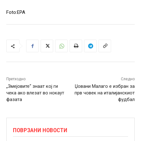
Foto:EPA
Претходно
Следно
„Змејовите“ знаат кој ги
Џовани Малаго е избран за
чека ако влезат во нокаут
прв човек на италијанскиот
фазата
фудбал
ПОВРЗАНИ НОВОСТИ