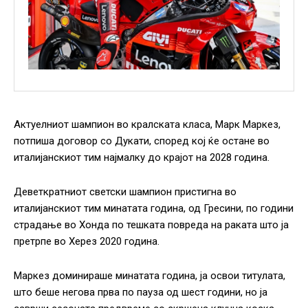
Актуелниот шампион во кралската класа, Марк Маркез,
потпиша договор со Дукати, според кој ќе остане во
италијанскиот тим најмалку до крајот на 2028 година.
Деветкратниот светски шампион пристигна во
италијанскиот тим минатата година, од Гресини, по години
страдање во Хонда по тешката повреда на раката што ја
претрпе во Херез 2020 година.
Маркез доминираше минатата година, ја освои титулата,
што беше негова прва по пауза од шест години, но ја