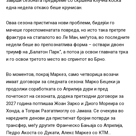
заврши сезоната предвреме со скршена клучна коска
една недела откако беше крунисан.
Оваа сезона пристигнаа нови проблеми, бидејќи го
мачеше гореспоменатата повреда, но исто така претрпе
фрактура на стапалото во Ле Ман, меѓутоа, во последните
недели беше во препознатлива форма – оствари двоен
триумф на „Балатон Парк“, а потоа ја освои главната трка
и го освои третото место во спринтот во Брно.
Во моментов, покрај Маркез, само четворица возачи
имаат договори за следната сезона: Марко Бецеки ја
продолжи соработката со Априлија дури и пред
почетокот на сезоната, додека претходни договори за
2027 година потпишаа Жоан Зарко и Диого Мореира со
Хонда, а Топрак Разгатлиоглу со Јамаха. Се очекува во
наредните денови да пристигнат бројни потврди за
трансфер, меѓу другите Франческо Бањаја со Априлија,
Педро Акоста со Дукати, Алекс Маркез со КТМ…