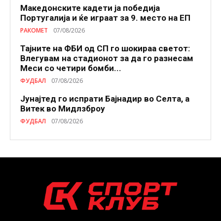
Македонските кадети ја победија
Португалија и ќе играат за 9. место на ЕП
РАКОМЕТ
07/08/2026
Тајните на ФБИ од СП го шокираа светот:
Влегувам на стадионот за да го разнесам
Меси со четири бомби...
ФУДБАЛ
07/08/2026
Јунајтед го испрати Бајнадир во Селта, а
Витек во Мидлзброу
ФУДБАЛ
07/08/2026