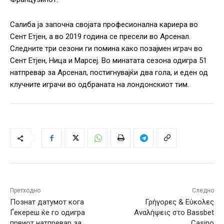
Салиба ја започна својата професионална кариера во
Сент Етјен, а во 2019 година се пресели во Арсенал.
Следните три сезони ги помина како позајмен играч во
Сент Етјен, Ница и Марсеј. Во минатата сезона одигра 51
натпревар за Арсенал, постигнувајќи два гола, и еден од
клучните играчи во одбраната на лондонскиот тим.
Претходно
Следно
Познат датумот кога
Γρήγορες & Εύκολες
Ѓекереш ќе го одигра
Αναλήψεις στο Bassbet
првиот натпревар за
Casino