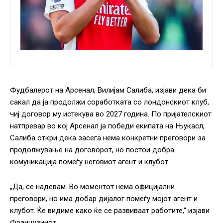
Фудбалерот на Арсенал, Вилијам Салиба, изјави дека би
сакал да ја продолжи соработката со лондонскиот клуб,
чиј договор му истекува во 2027 година. По пријателскиот
натпревар во кој Арсенал ја победи екипата на Њукасл,
Салиба откри дека засега нема конкретни преговори за
продолжување на договорот, но постои добра
комуникација помеѓу неговиот агент и клубот.
„Да, се надевам. Во моментот нема официјални
преговори, но има добар дијалог помеѓу мојот агент и
клубот. Ќе видиме како ќе се развиваат работите,“ изјави
Французинот.