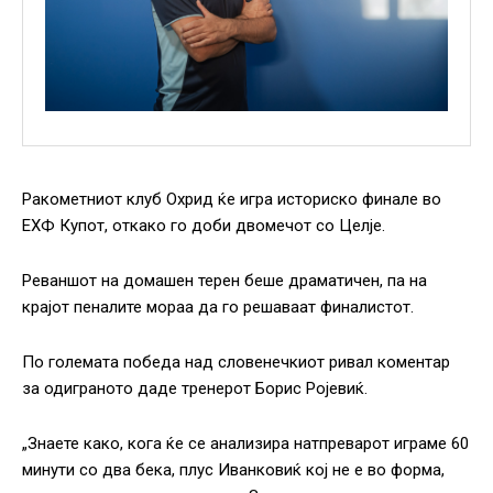
Ракометниот клуб Охрид ќе игра историско финале во
ЕХФ Купот, откако го доби двомечот со Целје.
Реваншот на домашен терен беше драматичен, па на
крајот пеналите мораа да го решаваат финалистот.
По големата победа над словенечкиот ривал коментар
за одиграното даде тренерот Борис Ројевиќ.
„Знаете како, кога ќе се анализира натпреварот играме 60
минути со два бека, плус Иванковиќ кој не е во форма,