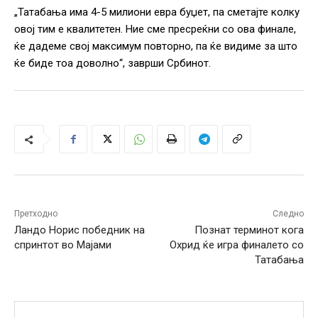
„Татабања има 4-5 милиони евра буџет, па сметајте колку
овој тим е квалитетен. Ние сме пресреќни со ова финале,
ќе дадеме свој максимум повторно, па ќе видиме за што
ќе биде тоа доволно“, заврши Србинот.
Претходно
Следно
Ландо Норис победник на
Познат терминот кога
спринтот во Мајами
Охрид ќе игра финалето со
Татабања