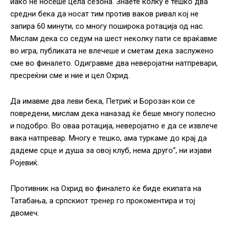
иако не носеше цела сезона. Знаете колку е тешко два
средни бека да носат тим против ваков ривал кој не
запира 60 минути, со многу поширока ротација од нас.
Мислам дека со седум на шест неколку пати се враќавме
во игра, публиката не влечеше и сметам дека заслужено
сме во финалето. Одигравме два неверојатни натпревари,
пресреќни сме и ние и цел Охрид.
Да имавме два леви бека, Петриќ и Борозан кои се
повредени, мислам дека наназад ќе беше многу полесно
и подобро. Во оваа ротација, неверојатно е да се извлече
вака натпревар. Многу е тешко, ама туркаме до крај да
дадеме срце и душа за овој клуб, нема друго“, ни изјави
Ројевиќ.
Противник на Охрид во финалето ќе биде екипата на
Татабања, а српскиот тренер го прокоментира и тој
двомеч.