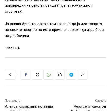
извонредни на секоја позиција“, рече германскиот
стручњак.
Ја опиша Аргентина како тим кој сака да ја има топката
во своите нозе, но во исто време знае како да игра брзо
во длабочина.
Foto:EPA
Претходно
Следно
Алекса Колаковиќ потпиша
Реал се откажа од