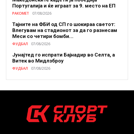
Португалија и ќе играат за 9. место на ЕП
РАКОМЕТ
07/08/2026
Тајните на ФБИ од СП го шокираа светот:
Влегувам на стадионот за да го разнесам
Меси со четири бомби...
ФУДБАЛ
07/08/2026
Јунајтед го испрати Бајнадир во Селта, а
Витек во Мидлзброу
ФУДБАЛ
07/08/2026