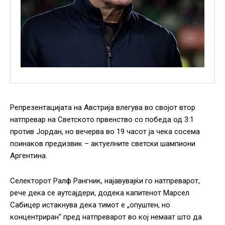
Репрезентацијата на Австрија влегува во својот втор
натпревар на Светското првенство со победа од 3:1
против Јордан, но вечерва во 19 часот ја чека сосема
поинаков предизвик – актуелните светски шампиони
Аргентина.
Селекторот Ралф Рангник, најавувајќи го натпреварот,
рече дека се аутсајдери, додека капитенот Марсел
Сабицер истакнува дека тимот е „опуштен, но
концентриран“ пред натпреварот во кој немаат што да