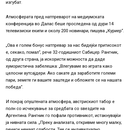
изгубат.
Атмосферата пред натпреварот на медиумската
конференција во Далас беше проследена од дури 14
телевизиски екипи и околу 200 новинари, пишува „Куриер“.
„Ова е голем бонус натпревар за нас бидејќи притисокот
е, секако, помал“, рече 32-годишниот Сабицер. Рангник,
од друга страна, ја искористи можноста да даде
хумористична забелешка: „Влегуваме во играта како
целосни аутсајдери. Ако сакате да заработите големи
пари, земете ги вашите заштеди и обложете се на нашата
победа“.
И покрај опуштената атмосфера, австрискиот табор е
полн со исчекување за средбата со ѕвездите на
Аргентина. Рангник го пофали противникот, истакнувајќи
ја нивната сила. „Преку анализата, откривме многу малку,
речиси немаат слабости. Тие се индивидуално