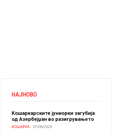
НАЈНОВО
Кошаркарските јуниорки загубија
од Азербејџан во разигрувањето
КОШАРКА
07/08/2026