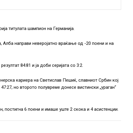
ија титулата шампион на Германија.
н, Алба направи неверојатно враќање од -20 поени и на
езултат 84:81 и ја доби серијата со 3:2.
нерска кариера на Светислав Пешиќ, славниот Србин кој
 47:27, но второто полувреме донесе вистински „ураган“
, постигна 6 поени и имаше уште 2 скока и 4 асистенции.