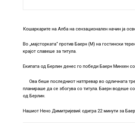
Кошаркарите на Алба на сензационален начин ја осво
Во „мајсторката“ против Баерн (М) на гостински тере
крајот славеше за титула.
Екипата од Берлин денес го победи Баерн Минхен со р
Ова беше последниот натпревар во одличната тре
планираше да се збогува со титула. Баерн водеше со
од Берлин.
Нашиот Нено Димитријевиќ одигра 22 минути за Баерн