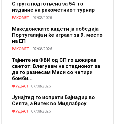
Струга подготвена за 54-то
издание на ракометниот турнир
РАКОМЕТ
07/08/2026
Македонските кадети ја победија
Португалија и ќе играат за 9. место
на ЕП
РАКОМЕТ
07/08/2026
Тајните на ФБИ од СП го шокираа
светот: Влегувам на стадионот за
да го разнесам Меси со четири
бомби...
ФУДБАЛ
07/08/2026
Јунајтед го испрати Бајнадир во
Селта, а Витек во Мидлзброу
ФУДБАЛ
07/08/2026