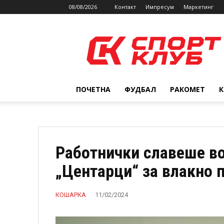
08/08/2026
Контакт
Импресум
Маркетинг
SPORTCLUB.mk
ПОЧЕТНА
ФУДБАЛ
РАКОМЕТ
Работнички славеше во
„Центарци“ за влакно 
КОШАРКА
11/02/2024