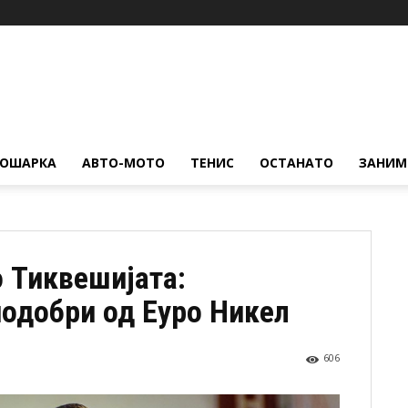
КОШАРКА
АВТО-МОТО
ТЕНИС
ОСТАНАТО
ЗАНИМ
 Тиквешијата:
подобри од Еуро Никел
606