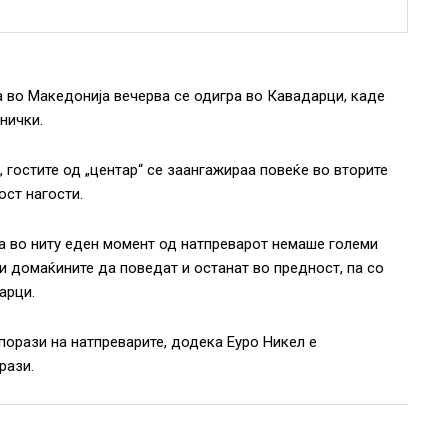
 во Македонија вечерва се одигра во Кавадарци, каде
нички.
 гостите од „центар“ се заангажираа повеќе во вторите
ст нагости.
 а во ниту еден момент од натпреварот немаше големи
и домаќините да поведат и останат во предност, па со
арци.
порази на натпреварите, додека Еуро Никел е
рази.