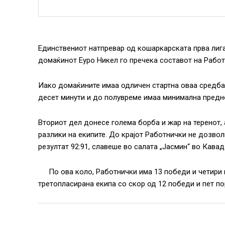
Единствениот натпревар од кошаркарската прва лига
домаќинот Еуро Никел го пречека составот на Работ
Иако домаќините имаа одличен стартна оваа средба,
десет минути и до полувреме имаа минимална предно
Вториот дел донесе голема борба и жар на теренот,
разлики на екипите. До крајот Работнички не дозвол
резултат 92:91, славеше во салата „Јасмин“ во Кавад
По ова коло, Работнички има 13 победи и четири 
третопласирана екипа со скор од 12 победи и пет по