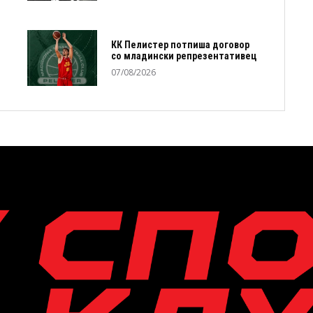
КК Пелистер потпиша договор
со младински репрезентативец
07/08/2026