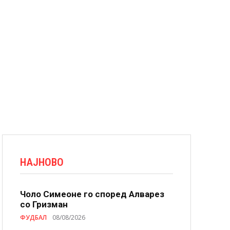
НАЈНОВО
Чоло Симеоне го според Алварез
со Гризман
ФУДБАЛ
08/08/2026