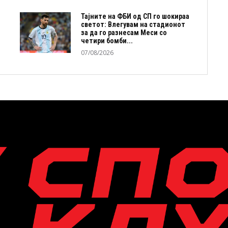
Тајните на ФБИ од СП го шокираа
светот: Влегувам на стадионот
за да го разнесам Меси со
четири бомби...
07/08/2026