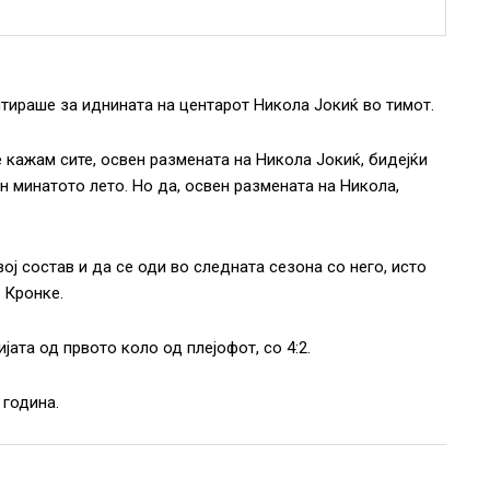
тираше за иднината на центарот Никола Јокиќ во тимот.
 кажам сите, освен размената на Никола Јокиќ, бидејќи
н минатото лето. Но да, освен размената на Никола,
ј состав и да се оди во следната сезона со него, исто
“ Кронке.
јата од првото коло од плејофот, со 4:2.
 година.