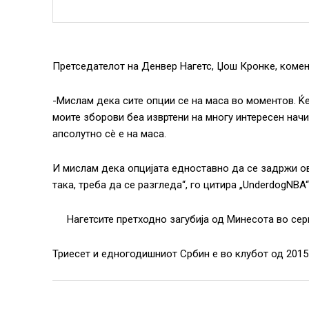
Претседателот на Денвер Нагетс, Џош Кронке, комен
-Мислам дека сите опции се на маса во моментов. Ќе
моите зборови беа извртени на многу интересен начи
апсолутно сè е на маса.
И мислам дека опцијата едноставно да се задржи ово
така, треба да се разгледа“, го цитира „UnderdogNBA
Нагетсите претходно загубија од Минесота во сери
Триесет и едногодишниот Србин е во клубот од 2015