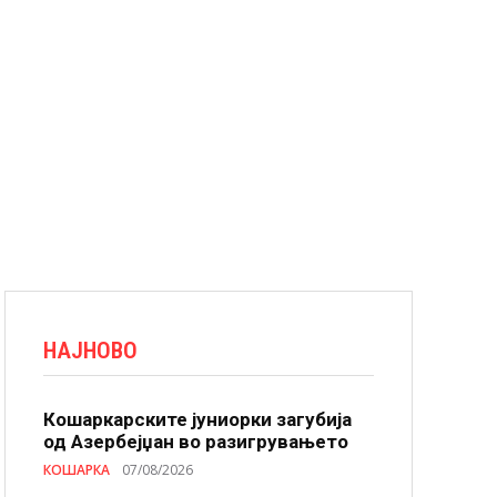
НАЈНОВО
Кошаркарските јуниорки загубија
од Азербејџан во разигрувањето
КОШАРКА
07/08/2026