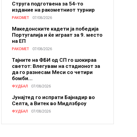
Струга подготвена за 54-то
издание на ракометниот турнир
РАКОМЕТ
07/08/2026
Македонските кадети ја победија
Португалија и ќе играат за 9. место
на ЕП
РАКОМЕТ
07/08/2026
Тајните на ФБИ од СП го шокираа
светот: Влегувам на стадионот за
да го разнесам Меси со четири
бомби...
ФУДБАЛ
07/08/2026
Јунајтед го испрати Бајнадир во
Селта, а Витек во Мидлзброу
ФУДБАЛ
07/08/2026