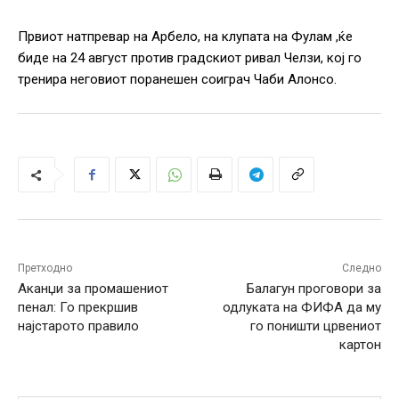
Првиот натпревар на Арбело, на клупата на Фулам ,ќе
биде на 24 август против градскиот ривал Челзи, кој го
тренира неговиот поранешен соиграч Чаби Алонсо.
Претходно
Следно
Аканџи за промашениот
Балагун проговори за
пенал: Го прекршив
одлуката на ФИФА да му
најстарото правило
го поништи црвениот
картон