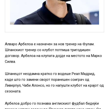
Алваро Арбелоа е назначен за нов тренер на Фулам.
Шпанскиот тренер со клубот потпиша тригодишен
договор. Арбелоа на клупата дојде на местото на Марко
Силва.
Шпанецот неодамна кратко го водеше Реал Мадрид,
каде што го замени својот поранешен соиграч од
Ливерпул, Чаби Алонсо, но го напушти клубот на крајот од
сезоната.
Арбелоа добро го познава англискиот фудбал бидејќи