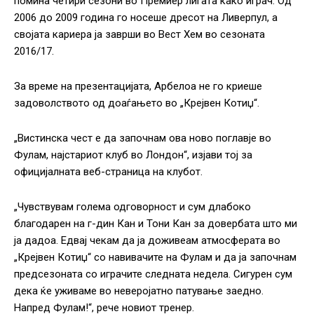
помина четири сезони во Премиер лигата како играч. Од
2006 до 2009 година го носеше дресот на Ливерпул, а
својата кариера ја заврши во Вест Хем во сезоната
2016/17.
За време на презентацијата, Арбелоа не го криеше
задоволството од доаѓањето во „Крејвен Котиџ“.
„Вистинска чест е да започнам ова ново поглавје во
Фулам, најстариот клуб во Лондон“, изјави тој за
официјалната веб-страница на клубот.
„Чувствувам голема одговорност и сум длабоко
благодарен на г-дин Кан и Тони Кан за довербата што ми
ја дадоа. Едвај чекам да ја доживеам атмосферата во
„Крејвен Котиџ“ со навивачите на Фулам и да ја започнам
предсезоната со играчите следната недела. Сигурен сум
дека ќе уживаме во неверојатно патување заедно.
Напред Фулам!“, рече новиот тренер.