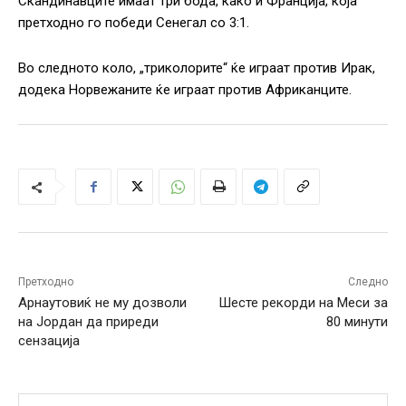
Скандинавците имаат три бода, како и Франција, која
претходно го победи Сенегал со 3:1.
Во следното коло, „триколорите“ ќе играат против Ирак,
додека Норвежаните ќе играат против Африканците.
Претходно
Следно
Арнаутовиќ не му дозволи
Шесте рекорди на Меси за
на Јордан да приреди
80 минути
сензација