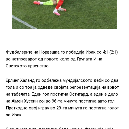
Фудбалерите на Норвешка го победија Ирак со 4:1 (2:1)
во натпреварот од првото коло од Групата И на
Светското првенство.
Ерлинг Халанд го одбележа мундијалското деби со два
гола и со тоа ја одведе својата репрезентација на врвот
на табелата. Еден гол постигна Остигард, а еден е дело
на Ајмен Хусеин кој во 96-та минута постигна авто гол.
Претходно овој играч во 29-та минута го постигна голот
за Ирак.