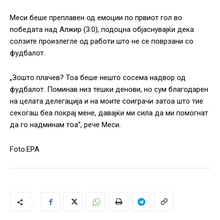
Меси беше преплавен од емоции по првиот гол во
победата над Алжир (3:0), подоцна објаснувајќи дека
солзите произлегле од работи што не се поврзани со
фудбалот.
„Зошто плачев? Тоа беше нешто сосема надвор од
фудбалот. Поминав низ тешки денови, но сум благодарен
на целата делегација и на моите соиграчи затоа што тие
секогаш беа покрај мене, давајќи ми сила да ми помогнат
да го надминам тоа“, рече Меси.
Foto:EPA