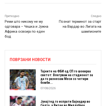
Претходно
Следно
Реми што никому не му
Познат терминот за старт
одговара – Чешка и Јужна
на Вардар во Лигата на
Африка освоија по еден
шампионите
бод
ПОВРЗАНИ НОВОСТИ
Тајните на ФБИ од СП го шокираа
светот: Влегувам на стадионот за
да го разнесам Меси со четири
бомби...
07/08/2026
Јунајтед го испрати Бајнадир во
Селта, а Витек во Мидлзброу