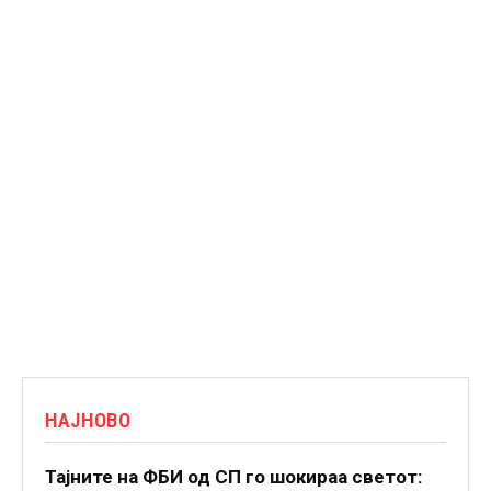
НАЈНОВО
Тајните на ФБИ од СП го шокираа светот: