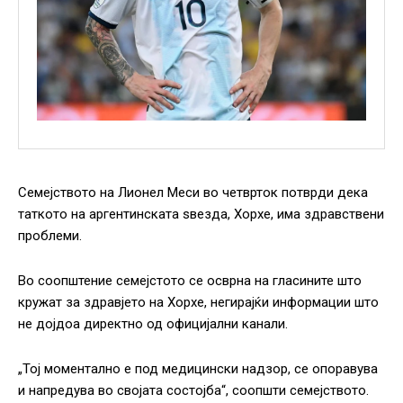
Семејството на Лионел Меси во четврток потврди дека
таткото на аргентинската ѕвезда, Хорхе, има здравствени
проблеми.
Во соопштение семејстото се осврна на гласините што
кружат за здравјето на Хорхе, негирајќи информации што
не дојдоа директно од официјални канали.
„Тој моментално е под медицински надзор, се опоравува
и напредува во својата состојба“, соопшти семејството.