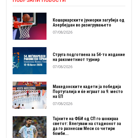
Кошаркарските јуниорки загубија од
Азербејџан во разигрувањето
07/08/2026
Струга подготвена за 54-то издание
на ракометниот турнир
07/08/2026
Македонските кадети ја победија
Португалија и ќе играат за 9. место
на ЕП
07/08/2026
Тајните на ФБИ од СП го шокираа
светот: Влегувам на стадионот за
да го разнесам Меси со четири
бомби...