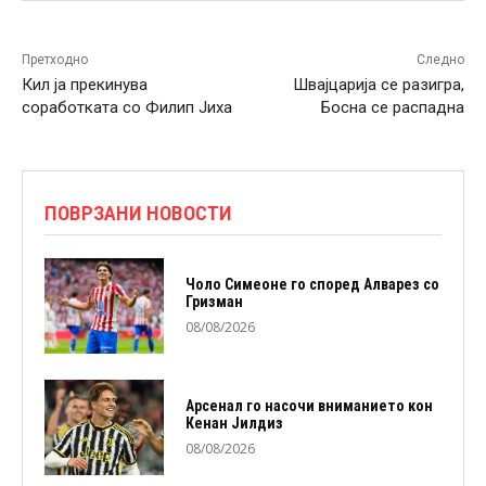
Претходно
Следно
Кил ја прекинува
Швајцарија се разигра,
соработката со Филип Јиха
Босна се распадна
ПОВРЗАНИ НОВОСТИ
Чоло Симеоне го според Алварез со
Гризман
08/08/2026
Арсенал го насочи вниманието кон
Кенан Јилдиз
08/08/2026