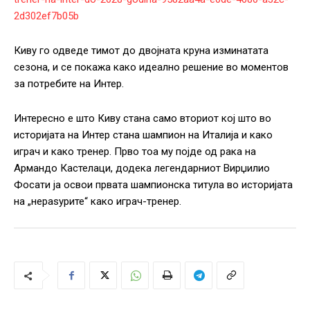
2d302ef7b05b
Киву го одведе тимот до двојната круна изминатата
сезона, и се покажа како идеално решение во моментов
за потребите на Интер.
Интересно е што Киву стана само вториот кој што во
историјата на Интер стана шампион на Италија и како
играч и како тренер. Прво тоа му појде од рака на
Армандо Кастелаци, додека легендарниот Вирџилио
Фосати ја освои првата шампионска титула во историјата
на „нераѕурите“ како играч-тренер.