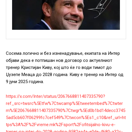
Сосема логично и без изненадување, екипата на Интер
објави дека е потпишан нов договор со актуелниот
тренер Кристијан Киву, кој што ќе го води тимот до
Џузепе Меаца до 2028 година. Киву е тренер на Интер од
9 јуни 2025 година.
https://x.com/Inter/status/2067668811407335790?
ref_src=twsrc%5Etfw%7Ctwcamp%5Etweetembed%7Ctwter
m%5E2067668811407335790%7Ctwgr%5Ed0b1bd14decc3745
5ad5cb607f06299fc7cef549%7Ctwcon%5Es1_c10&ref_url=ht
tps%3A%2F%2Fvreme.mk%2Fsport%2Fofitsijalno-kivu-e-
trener-na-inter-do-2028-godina-9582aa4a-e0de-4680-a32c-