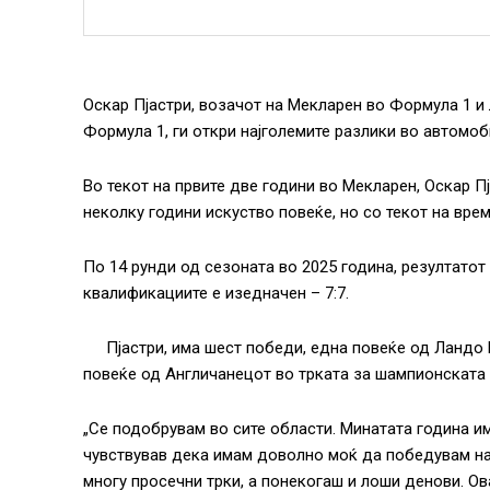
Оскар Пјастри, возачот на Мекларен во Формула 1 и
Формула 1, ги откри најголемите разлики во автомоб
Во текот на првите две години во Мекларен, Оскар П
неколку години искуство повеќе, но со текот на вре
По 14 рунди од сезоната во 2025 година, резултатот 
квалификациите е изедначен – 7:7.
Пјастри, има шест победи, една повеќе од Ландо
повеќе од Англичанецот во трката за шампионската 
„Се подобрувам во сите области. Минатата година и
чувствував дека имам доволно моќ да победувам на 
многу просечни трки, а понекогаш и лоши денови. О