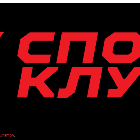
 Avramov
.