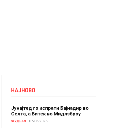
НАЈНОВО
Јунајтед го испрати Бајнадир во
Селта, а Витек во Мидлзброу
ФУДБАЛ
07/08/2026