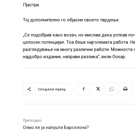
Пјастри.
Тој дополнително го објасни своето тврдење.
„Се подобрив како возач, но мислам дека успеав по
целосен потенцијал. Тоа беше најголемата работа. Н
разгледување на многу различни работи. Можноста п
најдобро издание, направи разлика“, вели Оскар.
Сподели преку
Претходно
Олмо ќе ја напушти Барселона?