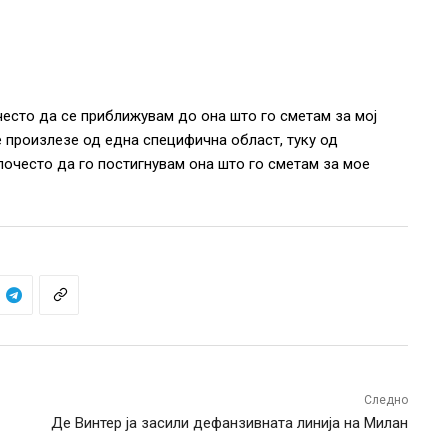
често да се приближувам до она што го сметам за мој
е произлезе од една специфична област, туку од
очесто да го постигнувам она што го сметам за мое
Следно
Де Винтер ја засили дефанзивната линија на Милан