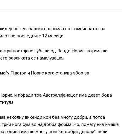
 лидер во генералниот пласман во шампионатот на
илот во последните 12 месеци.
јастри постојано губеше од Ландо Норис, кој имаше
мето разликата се намалуваше.
меѓу Пјастри и Норис кога станува збор за
 Норис, и поради тоа Австралијанецот има девет бода
титула.
мав неколку викенди кои беа многу добри, а потоа
трки кога сум во најдобра форма. Но, помеѓу нив имаше
ваа година имаше многу повеќе добри денови“, вели