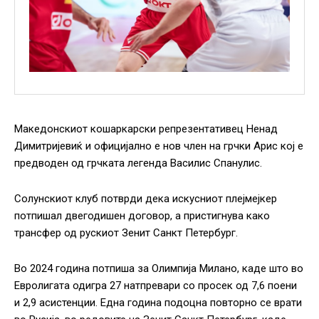
Македонскиот кошаркарски репрезентативец Ненад
Димитријевиќ и официјално е нов член на грчки Арис кој е
предводен од грчката легенда Василис Спанулис.
Солунскиот клуб потврди дека искусниот плејмејкер
потпишал двегодишен договор, а пристигнува како
трансфер од рускиот Зенит Санкт Петербург.
Во 2024 година потпиша за Олимпија Милано, каде што во
Евролигата одигра 27 натпревари со просек од 7,6 поени
и 2,9 асистенции. Една година подоцна повторно се врати