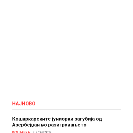
НАЈНОВО
Кошаркарските јуниорки загубија од
Азербејџан во разигрувањето
КОШАРКА
07/08/2026