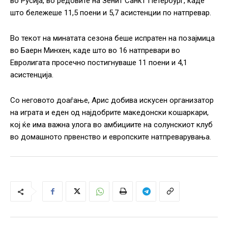
во Русија, во редовите на Зенит Санкт Петербург, каде
што бележеше 11,5 поени и 5,7 асистенции по натпревар.
Во текот на минатата сезона беше испратен на позајмица
во Баерн Минхен, каде што во 16 натпревари во
Евролигата просечно постигнуваше 11 поени и 4,1
асистенција.
Со неговото доаѓање, Арис добива искусен организатор
на играта и еден од најдобрите македонски кошаркари,
кој ќе има важна улога во амбициите на солунскиот клуб
во домашното првенство и европските натпреварувања.