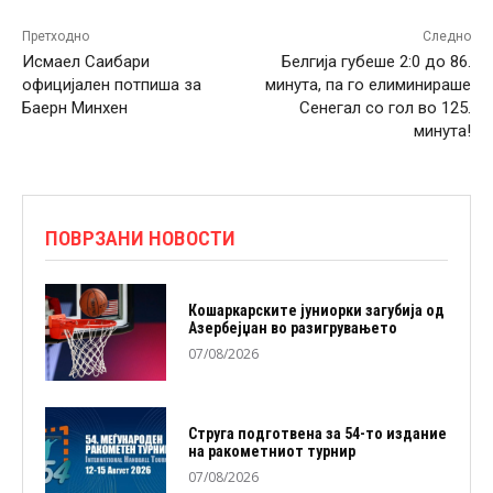
Претходно
Следно
Исмаел Саибари
Белгија губеше 2:0 до 86.
официјален потпиша за
минута, па го елиминираше
Баерн Минхен
Сенегал со гол во 125.
минута!
ПОВРЗАНИ НОВОСТИ
Кошаркарските јуниорки загубија од
Азербејџан во разигрувањето
07/08/2026
Струга подготвена за 54-то издание
на ракометниот турнир
07/08/2026