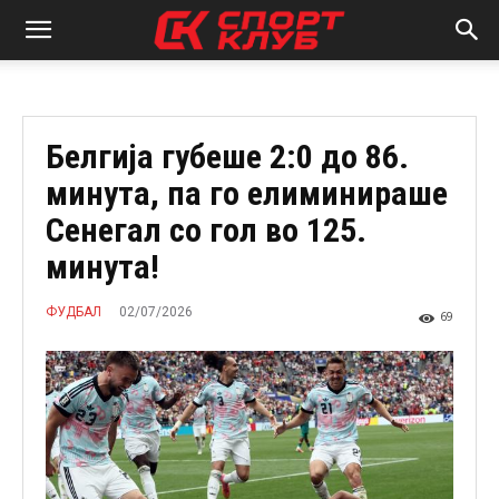
Белгија губеше 2:0 до 86.
минута, па го елиминираше
Сенегал со гол во 125.
минута!
02/07/2026
ФУДБАЛ
69