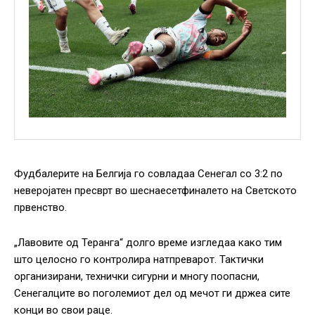
Фудбалерите на Белгија го совладаа Сенегал со 3:2 по
неверојатен пресврт во шеснаесетфиналето на Светското
првенство.
„Лавовите од Теранга“ долго време изгледаа како тим
што целосно го контролира натпреварот. Тактички
организирани, технички сигурни и многу поопасни,
Сенегалците во поголемиот дел од мечот ги држеа сите
конци во свои раце.