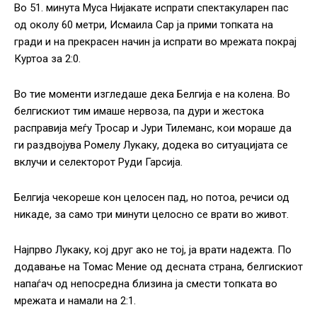
Во 51. минута Муса Нијакате испрати спектакуларен пас
од околу 60 метри, Исмаила Сар ја прими топката на
гради и на прекрасен начин ја испрати во мрежата покрај
Куртоа за 2:0.
Во тие моменти изгледаше дека Белгија е на колена. Во
белгискиот тим имаше нервоза, па дури и жестока
расправија меѓу Тросар и Јури Тилеманс, кои мораше да
ги раздвојува Ромелу Лукаку, додека во ситуацијата се
вклучи и селекторот Руди Гарсија.
Белгија чекореше кон целосен пад, но потоа, речиси од
никаде, за само три минути целосно се врати во живот.
Најпрво Лукаку, кој друг ако не тој, ја врати надежта. По
додавање на Томас Мение од десната страна, белгискиот
напаѓач од непосредна близина ја смести топката во
мрежата и намали на 2:1.