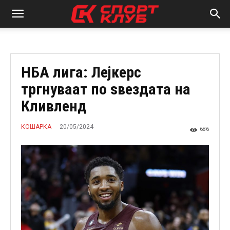
НБА лига: Лејкерс
тргнуваат по ѕвездата на
Кливленд
20/05/2024
КОШАРКА
686