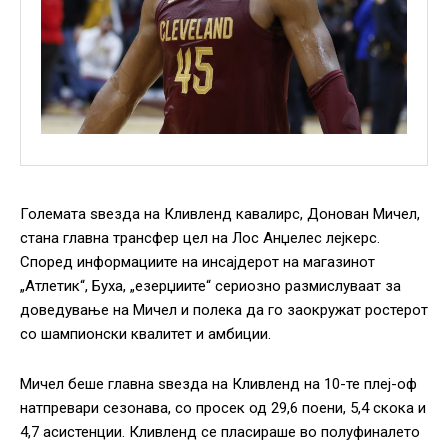
Големата ѕвезда на Кливленд кавалирс, Донован Мичел,
стана главна трансфер цел на Лос Анџелес лејкерс.
Според информациите на инсајдерот на магазинот
„Атлетик“, Буха, „езерџиите“ сериозно размислуваат за
доведување на Мичел и полека да го заокружат ростерот
со шампионски квалитет и амбиции.
Мичел беше главна ѕвезда на Кливленд на 10-те плеј-оф
натпревари сезонава, со просек од 29,6 поени, 5,4 скока и
4,7 асистенции. Кливленд се пласираше во полуфиналето