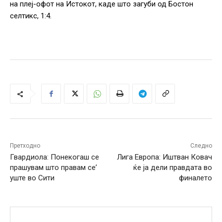
на плеј-офот на Истокот, каде што загуби од Бостон
селтикс, 1:4.
Претходно
Следно
Гвардиола: Понекогаш се
Лига Европа: Иштван Ковач
прашувам што правам се’
ќе ја дели правдата во
уште во Сити
финалето