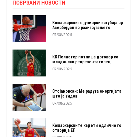
ПОВРЗАНИ НОВОСТИ
Кошаркарските јуниорки загубија од
Азербејџан во разигрувањето
07/08/2026
КК Пелистер потпиша договор со
младински репрезентативец
07/08/2026
Стојановски: Ме радува енергијата
што ја видов
07/08/2026
Кошаркарските кадети одлично го
отворија ЕП