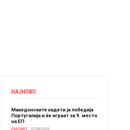
НАЈНОВО
Македонските кадети ја победија
Португалија и ќе играат за 9. место
на ЕП
РАКОМЕТ
07/08/2026