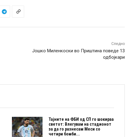
Следно
Јошко Миленкоски во Приштина поведе 13
одбојкари
Тајните на ФБИ од СП го шокираа
светот: Влегувам на стадионот
за да го разнесам Меси со
четири бомби...