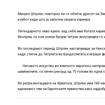
Мануел Штрлек, повторно ќе го облече дресот на Заг
клубот каде што ја започна својата кариера.
Легендарното лево крило зад себе има богата кариер
Веспрем, со кои освои бројни титули, вклучувајќи го
Во последниот период Штрлек настапуваше за Нексе
каде стигна до титулата во Бундеслигата и играше ф
Неговото искуство во елитното европско натпрев
шампионите, со личен рекорд од 75 голови во една с
Во репрезентацијата на Хрватска, Штрлек има 160 на
идеалниот тим на Европските првенства како најдоб