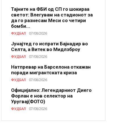
Тајните на ФБИ од СП го шокираа
светот: Влегувам на стадионот за
да го разнесам Меси со четири
бомби...
ФУДБАЛ
07/08/2026
Јунајтед го испрати Бајнадир во
Селта, а Витек во Мидлзброу
ФУДБАЛ
07/08/2026
Натпревар на Барселона откажан
поради мигрантската криза
ФУДБАЛ
07/08/2026
Официјално: Легендарниот Диего
Форлан е нов селектор на
Уругвај(ФОТО)
ФУДБАЛ
07/08/2026