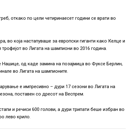
реб, откако по цели четиринаесет години се врати во
а, во која настапуваше за европски гиганти како Келце и
 и трофејот во Лигата на шампиони во 2016 година.
 Нашице, од каде замина на позајмица во Фуксе Берлин,
инале во Лигата на шампионите.
арување е импресивно – дури 17 сезони во Лигата на
езона, поставен со дресот на Веспрем.
стапи и речиси 600 голови, а дури трипати беше избран во
ро лево крило.