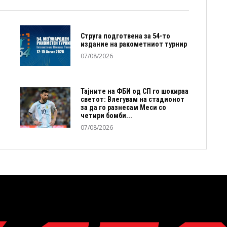
Струга подготвена за 54-то
издание на ракометниот турнир
07/08/2026
Тајните на ФБИ од СП го шокираа
светот: Влегувам на стадионот
за да го разнесам Меси со
четири бомби...
07/08/2026