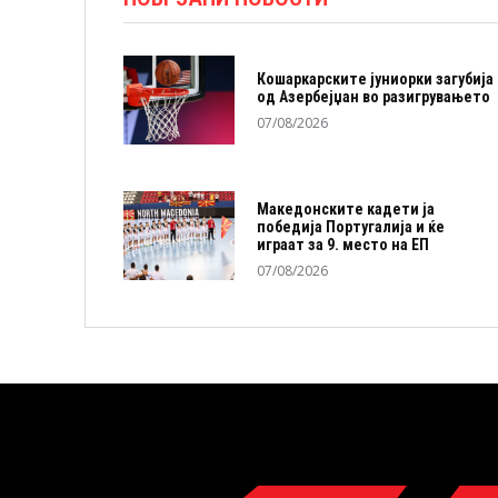
Кошаркарските јуниорки загубија
од Азербејџан во разигрувањето
07/08/2026
Македонските кадети ја
победија Португалија и ќе
играат за 9. место на ЕП
07/08/2026