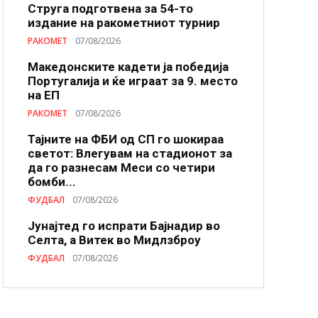
Струга подготвена за 54-то
издание на ракометниот турнир
РАКОМЕТ
07/08/2026
Македонските кадети ја победија
Португалија и ќе играат за 9. место
на ЕП
РАКОМЕТ
07/08/2026
Тајните на ФБИ од СП го шокираа
светот: Влегувам на стадионот за
да го разнесам Меси со четири
бомби...
ФУДБАЛ
07/08/2026
Јунајтед го испрати Бајнадир во
Селта, а Витек во Мидлзброу
ФУДБАЛ
07/08/2026