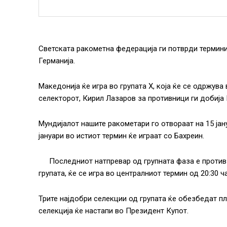
Светската ракометна федерација ги потврди термини
Германија.
Македонија ќе игра во групата Х, која ќе се одржува
селекторот, Кирил Лазаров за противници ги добија 
Мундијалот нашите ракометари го отвораат на 15 јану
јануари во истиот термин ќе играат со Бахреин.
Последниот натпревар од групната фаза е против
групата, ќе се игра во централниот термин од 20:30 ч
Трите најдобри селекции од групата ќе обезбедат п
селекција ќе настапи во Президент Купот.