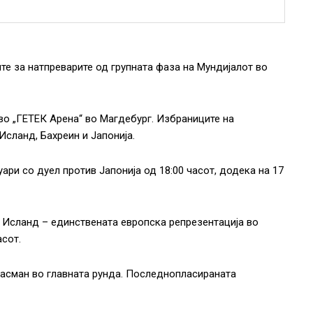
те за натпреварите од групната фаза на Мундијалот во
 во „ГЕТЕК Арена“ во Магдебург. Избраниците на
Исланд, Бахреин и Јапонија.
ари со дуел против Јапонија од 18:00 часот, додека на 17
 Исланд – единствената европска репрезентација во
асот.
ласман во главната рунда. Последнопласираната