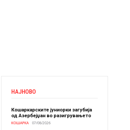
НАЈНОВО
Кошаркарските јуниорки загубија
од Азербејџан во разигрувањето
КОШАРКА
07/08/2026