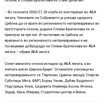
сезона, а Слован Братислава ќе стане дебитант.
– Во сезоната 2026/27, 20 клуба ќе учествуваат во АБА
лигата. Членовите на Собранието ја усвоија одлуката
Цибона да се врати во регионалното натпреварување во
претстојната сезона, додека Слован Братислава ќе се
приклучи за прв пат. Ѝ честитаме на Цибона за
враќањето во регионалното натпреварување и му
посакуваме добредојде на Слован Братислава во АБА
лигата – објави АБА лигата.
Сплит минатата сезона испадна од АБА лигата, а во
елитата влезе Широки Бријег. Останатите учесници во
натпреварувањето се: Партизан, Црвена звезда, Спартак
Суботица, Мега, ФМП, Борац Чачак, Дубаи, Будуќност
Подгорица, Клуж, Цедевита Олимпија, Босна, Игокеа,
Задар, Крка, Илирија, Студентски центар и Виена.