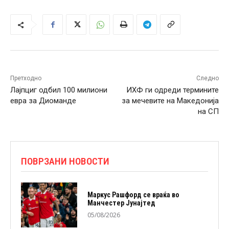
Претходно
Следно
Лајпциг одбил 100 милиони
ИХФ ги одреди термините
евра за Диоманде
за мечевите на Македонија
на СП
ПОВРЗАНИ НОВОСТИ
Маркус Рашфорд се враќа во
Манчестер Јунајтед
05/08/2026