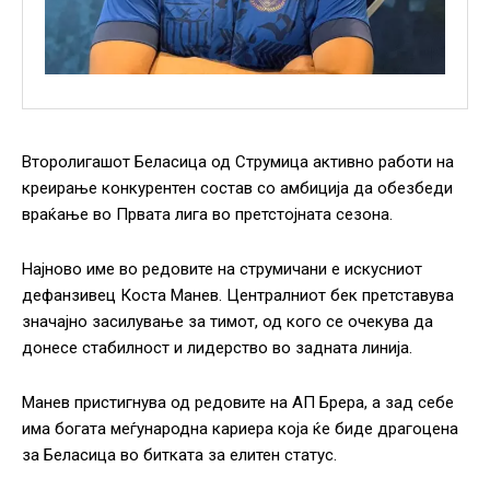
Второлигашот Беласица од Струмица активно работи на
креирање конкурентен состав со амбиција да обезбеди
враќање во Првата лига во претстојната сезона.
Најново име во редовите на струмичани е искусниот
дефанзивец Коста Манев. Централниот бек претставува
значајно засилување за тимот, од кого се очекува да
донесе стабилност и лидерство во задната линија.
Манев пристигнува од редовите на АП Брера, а зад себе
има богата меѓународна кариера која ќе биде драгоцена
за Беласица во битката за елитен статус.