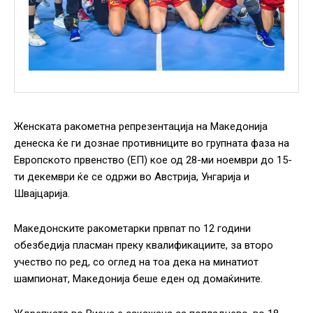
Женската ракометна репрезентација на Македонија
денеска ќе ги дознае противниците во групната фаза на
Европското првенство (ЕП) кое од 28-ми ноември до 15-
ти декември ќе се одржи во Австрија, Унгарија и
Швајцарија.
Македонските ракометарки првпат по 12 години
обезбедија пласман преку квалификациите, за второ
учество по ред, со оглед на тоа дека на минатиот
шампионат, Македонија беше еден од домаќините.