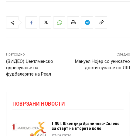
Претходно
Следно
(ВИДЕО) Џентлменско
Мануел Нојер со уникатно
однесување на
достигнување во ЛШ
фудбалерите на Реал
ПОВРЗАНИ НОВОСТИ
ПФЛ: Шкендија Арачиново-Силекс
за старт на второто коло
07/08/2026