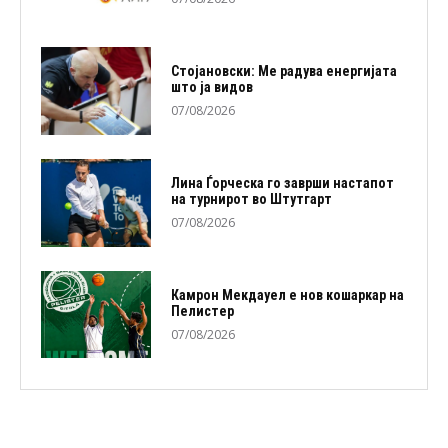
Стојановски: Ме радува енергијата
што ја видов
07/08/2026
Лина Ѓорческа го заврши настапот
на турнирот во Штутгарт
07/08/2026
Камрон Мекдауел е нов кошаркар на
Пелистер
07/08/2026