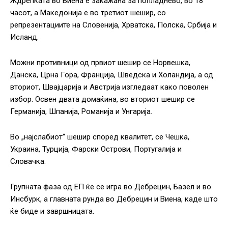
Ждрепката во Виена е закажана за попладнево, во 18
часот, а Македонија е во третиот шешир, со
репрезентациите на Словенија, Хрватска, Полска, Србија и
Исланд.
Можни противници од првиот шешир се Норвешка,
Данска, Црна Гора, Франција, Шведска и Холандија, а од
вториот, Швајцарија и Австрија изгледаат како поволен
избор. Освен двата домаќина, во вториот шешир се
Германија, Шпанија, Романија и Унгарија.
Во „најслабиот“ шешир според квалитет, се Чешка,
Украина, Турција, Фарски Острови, Португалија и
Словачка.
Групната фаза од ЕП ќе се игра во Дебрецин, Базел и во
Инсбурк, а главната рунда во Дебрецин и Виена, каде што
ќе биде и завршницата.