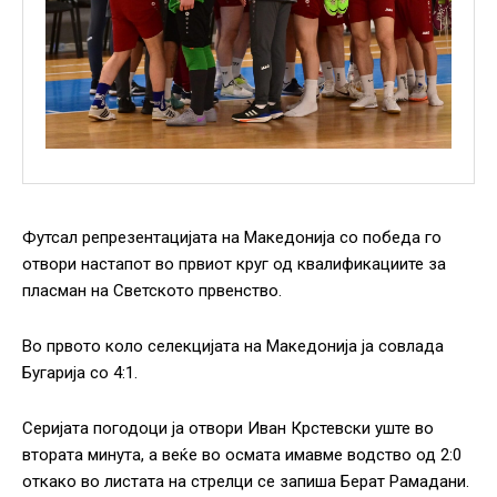
Футсал репрезентацијата на Македонија со победа го
отвори настапот во првиот круг од квалификациите за
пласман на Светското првенство.
Во првото коло селекцијата на Македонија ја совлада
Бугарија со 4:1.
Серијата погодоци ја отвори Иван Крстевски уште во
втората минута, а веќе во осмата имавме водство од 2:0
откако во листата на стрелци се запиша Берат Рамадани.