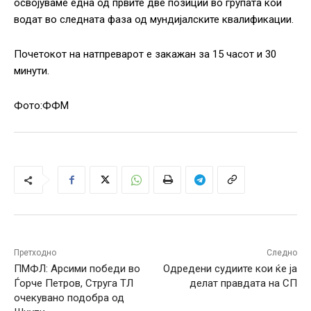
освојуваме една од првите две позиции во групата кои
водат во следната фаза од мундијалските квалификации.
Почетокот на натпреварот е закажан за 15 часот и 30
минути.
Фото:ФФМ
Претходно
Следно
ПМФЛ: Арсими победи во
Одредени судиите кои ќе ја
Ѓорче Петров, Струга ТЛ
делат правдата на СП
очекувано подобра од