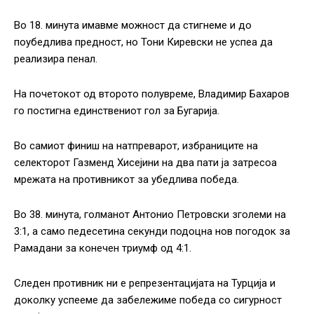
Во 18. минута имавме можност да стигнеме и до
поубедлива предност, но Тони Киревски не успеа да
реализира пенал.
На почетокот од второто полувреме, Владимир Бахаров
го постигна единствениот гол за Бугарија.
Во самиот финиш на натпреварот, избраниците на
селекторот Газменд Хисејини на два пати ја затресоа
мрежата на противникот за убедлива победа.
Во 38. минута, голманот Антонио Петровски зголеми на
3:1, а само педесетина секунди подоцна нов погодок за
Рамадани за конечен триумф од 4:1.
Следен противник ни е репрезентацијата на Турција и
доколку успееме да забележиме победа со сигурност