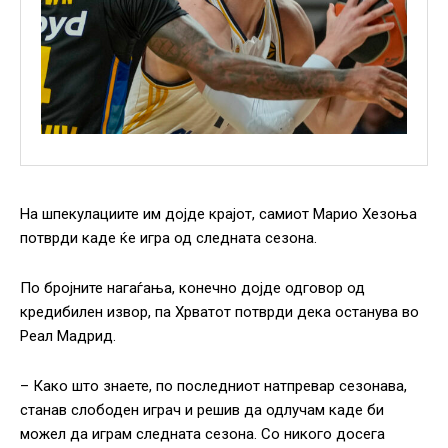
На шпекулациите им дојде крајот, самиот Марио Хезоња
потврди каде ќе игра од следната сезона.
По бројните нагаѓања, конечно дојде одговор од
кредибилен извор, па Хрватот потврди дека останува во
Реал Мадрид.
– Како што знаете, по последниот натпревар сезонава,
станав слободен играч и решив да одлучам каде би
можел да играм следната сезона. Со никого досега