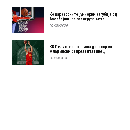
Кошаркарските јуниорки загубија од
Азербејџан во разигрувањето
07/08/2026
КК Пелистер потпиша договор со
младински репрезентативец
07/08/2026