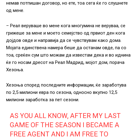
немав потпишан договор, но ете, тоа сега ќе го слушнете
од мене.
– Реал веруваше во мене кога многумина не веруваа, се
грижеше за мене и моето семејство од првиот ден кога
дојдов овде и направија да се чувствувам како дома.
Мојата единствена намера беше да останам овде, па со
тоа, среќен сум што можам да известам дека и во иднина
ќе го носам дресот на Реал Мадрид, мојот дом, порача
Хезоња.
Хезоња според последните информации, ќе заработува
по 2,5 милиони евра по сезона, односно вкупно 12,5
милиони заработка за пет сезони.
AS YOU ALL KNOW, AFTER MY LAST
GAME OF THE SEASON I BECAME A
FREE AGENT AND I AM FREE TO