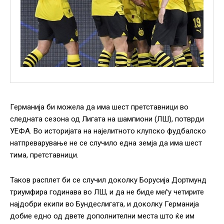
Германија би можела да има шест претставници во
следната сезона од Лигата на шампиони (ЛШ), потврди
УЕФА. Во историјата на најелитното клупско фудбалско
натпреварување не се случило една земја да има шест
тима, претставници.
Таков расплет би се случил доколку Борусија Дортмунд
триумфира годинава во ЛШ, и да не биде меѓу четирите
најдобри екипи во Бундеслигата, и доколку Германија
добие едно од двете дополнителни места што ќе им