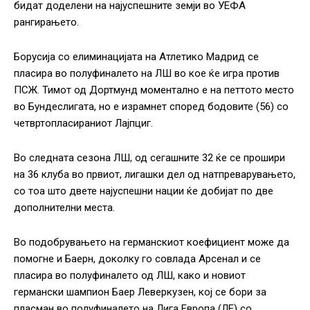
бидат доделени на најуспешните земји во УЕФА
рангирањето.
Борусија со елиминацијата на Атлетико Мадрид се
пласира во полуфиналето на ЛШ во кое ќе игра против
ПСЖ. Тимот од Дортмунд моментално е на петтото место
во Бундеслигата, но е израмнет според бодовите (56) со
четвртопласираниот Лајпциг.
Во следната сезона ЛШ, од сегашните 32 ќе се прошири
на 36 клуба во првиот, лигашки дел од натпреварувањето,
со тоа што двете најуспешни нации ќе добијат по две
дополнителни места.
Во подобрувањето на германскиот коефициент може да
помогне и Баерн, доколку го совлада Арсенал и се
пласира во полуфиналето од ЛШ, како и новиот
германски шампион Баер Леверкузен, кој се бори за
пласман во полуфиналето на Лига Европа (ЛЕ) со