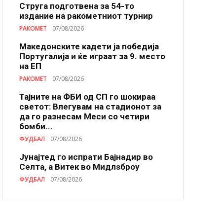
Струга подготвена за 54-то
издание на ракометниот турнир
РАКОМЕТ
07/08/2026
Македонските кадети ја победија
Португалија и ќе играат за 9. место
на ЕП
РАКОМЕТ
07/08/2026
Тајните на ФБИ од СП го шокираа
светот: Влегувам на стадионот за
да го разнесам Меси со четири
бомби...
ФУДБАЛ
07/08/2026
Јунајтед го испрати Бајнадир во
Селта, а Витек во Мидлзброу
ФУДБАЛ
07/08/2026