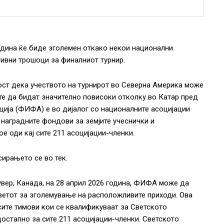
одина ќе биде зголемен откако некои национални
тивни трошоци за финалниот турнир.
ост дека учеството на турнирот во Северна Америка може
ите да бидат значително повисоки отколку во Катар пред
ација (ФИФА) е во дијалог со националните асоцијации
 наградните фондови за земјите учеснички и
е оди кај сите 211 асоцијации-членки.
ирањето се во тек.
вер, Канада, на 28 април 2026 година, ФИФА може да
ветот за зголемување на расположливите приходи. Ова
ите тимови кои се квалификуваат за Светското
достапно за сите 211 асоцијации-членки. Светското