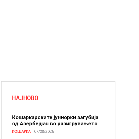
НАЈНОВО
Кошаркарските јуниорки загубија
од Азербејџан во разигрувањето
КОШАРКА
07/08/2026