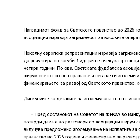
Наградниот фонд за Светското првенство во 2026 г
асоцијации изразија загриженост за високите опера
Неколку европски репрезентации изразија загрижен
да резултира со загуби, бидејќи се очекува трошоц
четири години. По ова, Светската фудбалска асоциј
ширум светот по ова прашање и сега ќе ги зголеми и
финансирањето за развој од Светското првенство, ко
Дискусиите за деталите за зголемувањето на финанс
– Пред состанокот на Советот на ФИФА во Ванку
потврди дека е во разговори со асоцијации ширум с
вклучува предложено зголемување на исплатите за с
првенство во 2026 година и финансирање за развој 