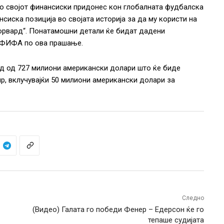
во својот финансиски придонес кон глобалната фудбалска
сиска позиција во својата историја за да му користи на
орвард“. Понатамошни детали ќе бидат дадени
а ФИФА по ова прашање.
 од 727 милиони американски долари што ќе биде
ир, вклучувајќи 50 милиони американски долари за
Следно
(Видео) Галата го победи Фенер – Едерсон ќе го
тепаше судијата