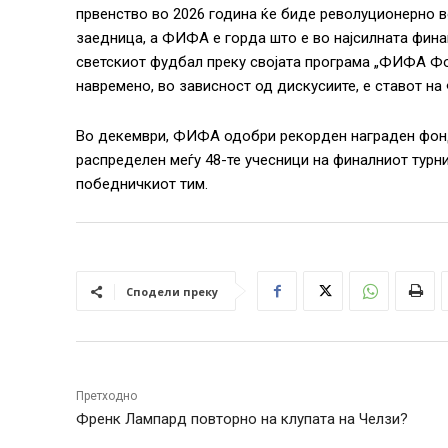
првенство во 2026 година ќе биде револуционерно 
заедница, а ФИФА е горда што е во најсилната финан
светскиот фудбал преку својата програма „ФИФА Ф
навремено, во зависност од дискусиите, е ставот н
Во декември, ФИФА одобри рекорден награден фонд
распределен меѓу 48-те учесници на финалниот турн
победничкиот тим.
Сподели преку
Претходно
Френк Лампард повторно на клупата на Челзи?