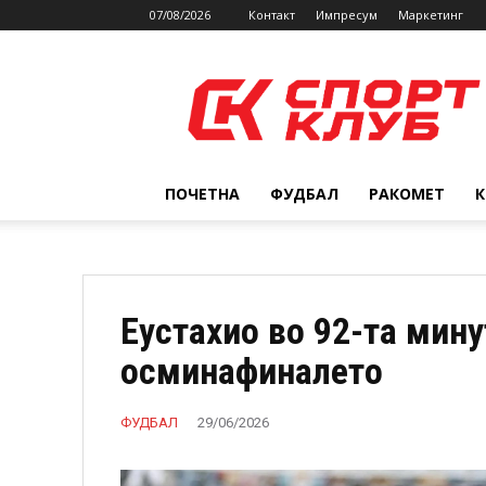
07/08/2026
Контакт
Импресум
Маркетинг
SPORTCLUB.mk
ПОЧЕТНА
ФУДБАЛ
РАКОМЕТ
Еустахио во 92-та мину
осминафиналето
ФУДБАЛ
29/06/2026