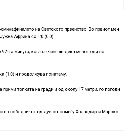
осминафиналето на Светското првенство. Во првиот меч
ужна Африка со 1:0 (0:0).
о 92-та минута, кога се чинеше дека мечот оди во
а (1:0) и продолжува понатаму.
а прими топката на гради и од околу 17 метри, го погоди
ули со победникот од дуелот помеѓу Холандија и Мароко