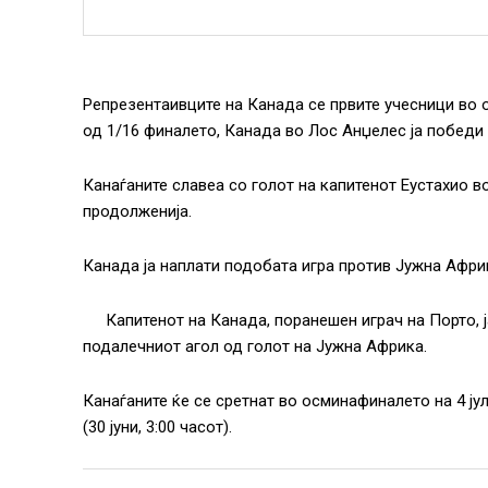
Репрезентаивците на Канада се првите учесници во 
од 1/16 финалето, Канада во Лос Анџелес ја победи Ј
Канаѓаните славеа со голот на капитенот Еустахио в
продолженија.
Канада ја наплати подобата игра против Јужна Африк
Капитенот на Канада, поранешен играч на Порто, ј
подалечниот агол од голот на Јужна Африка.
Канаѓаните ќе се сретнат во осминафиналето на 4 ј
(30 јуни, 3:00 часот).