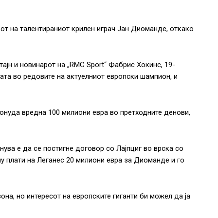
от на талентираниот крилен играч Јан Диоманде, откако
ајн и новинарот на „RMC Sport“ Фабрис Хокинс, 19-
ата во редовите на актуелниот европски шампион, и
понуда вредна 100 милиони евра во претходните денови,
нува е да се постигне договор со Лајпциг во врска со
у плати на Леганес 20 милиони евра за Диоманде и го
на, но интересот на европските гиганти би можел да ја