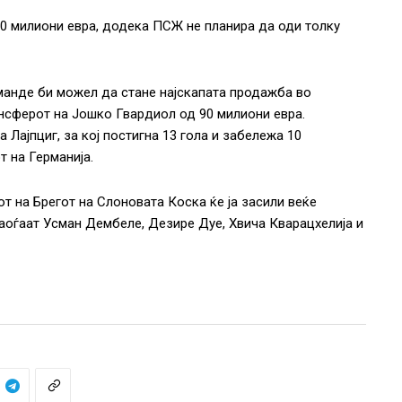
0 милиони евра, додека ПСЖ не планира да оди толку
манде би можел да стане најскапата продажба во
ансферот на Јошко Гвардиол од 90 милиони евра.
Лајпциг, за кој постигна 13 гола и забележа 10
т на Германија.
т на Брегот на Слоновата Коска ќе ја засили веќе
наоѓаат Усман Дембеле, Дезире Дуе, Хвича Кварацхелија и