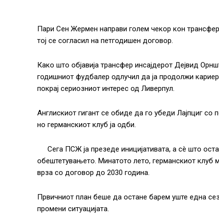
Пари Сен Жермен направи голем чекор кон трансфер
тој се согласил на петгодишен договор.
Како што објавија трансфер инсајдерот Дејвид Орншт
годишниот фудбалер одлучил да ја продолжи кариер
покрај сериозниот интерес од Ливерпул.
Англискиот гигант се обиде да го убеди Лајпциг со 
но германскиот клуб ја одби.
Сега ПСЖ ја презеде иницијативата, а сè што оста
обештетувањето. Минатото лето, германскиот клуб м
врза со договор до 2030 година.
Првичниот план беше да остане барем уште една сезо
промени ситуацијата.