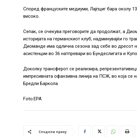
Според француските медиуми, Лајпциг бара околу 13
високо.
Сепак, се очекува преговорите да продолжат, а Дио
историјата на германскиот клуб, надминувајќи го тр
Диоманде има одлична сезона зад себе во дресот на 
асистенции во 36 натпревари во Бундеслигата и Купо
Доколку трансферот се реализира, репрезентативецо
импресивната офанзивна линија на ПСЖ, во која се 
Бредли Баркола.
Foto:EPA
Сподели преку