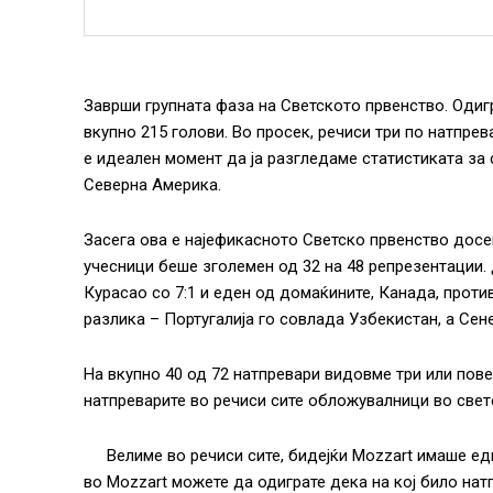
Заврши групната фаза на Светското првенство. Одигр
вкупно 215 голови. Во просек, речиси три по натпре
е идеален момент да ја разгледаме статистиката за
Северна Америка.
Засега ова е најефикасното Светско првенство досег
учесници беше зголемен од 32 на 48 репрезентации. 
Курасао со 7:1 и еден од домаќините, Канада, против
разлика – Португалија го совлада Узбекистан, а Сене
На вкупно 40 од 72 натпревари видовме три или пове
натпреварите во речиси сите обложувалници во свет
Велиме во речиси сите, бидејќи Mozzart имаше ед
во Mozzart можете да одиграте дека на кој било на