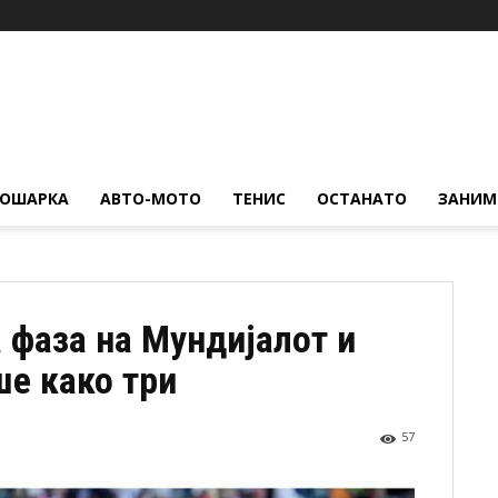
КОШАРКА
АВТО-МОТО
ТЕНИС
ОСТАНАТО
ЗАНИМ
 фаза на Мундијалот и
ше како три
57