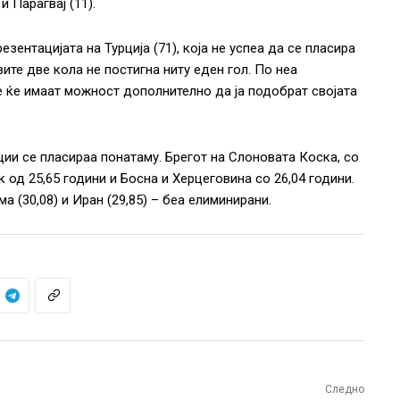
и Парагвај (11).
зентацијата на Турција (71), која не успеа да се пласира
ите две кола не постигна ниту еден гол. По неа
ие ќе имаат можност дополнително да ја подобрат својата
ции се пласираа понатаму. Брегот на Слоновата Коска, со
 од 25,65 години и Босна и Херцеговина со 26,04 години.
а (30,08) и Иран (29,85) – беа елиминирани.
Следно