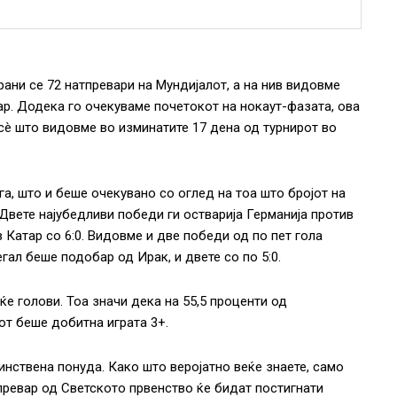
ани се 72 натпревари на Мундијалот, а на нив видовме
вар. Додека го очекуваме почетокот на нокаут-фазата, ова
 сè што видовме во изминатите 17 дена од турнирот во
а, што и беше очекувано со оглед на тоа што бројот на
Двете најубедливи победи ги остварија Германија против
 Катар со 6:0. Видовме и две победи од по пет гола
гал беше подобар од Ирак, и двете со по 5:0.
ќе голови. Тоа значи дека на 55,5 проценти од
от беше добитна играта 3+.
инствена понуда. Како што веројатно веќе знаете, само
тпревар од Светското првенство ќе бидат постигнати