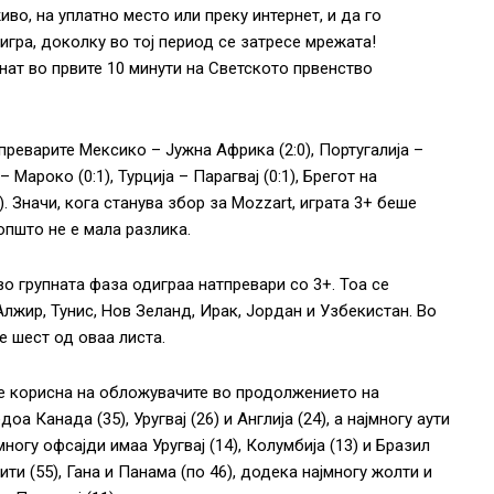
во, на уплатно место или преку интернет, и да го
игра, доколку во тој период се затресе мрежата!
гнат во првите 10 минути на Светското првенство
преварите Мексико – Јужна Африка (2:0), Португалија –
 Мароко (0:1), Турција – Парагвај (0:1), Брегот на
). Значи, кога станува збор за Mozzart, играта 3+ беше
општо не е мала разлика.
во групната фаза одиграа натпревари со 3+. Тоа се
Алжир, Тунис, Нов Зеланд, Ирак, Јордан и Узбекистан. Во
е шест од оваа листа.
де корисна на обложувачите во продолжението на
а Канада (35), Уругвај (26) и Англија (24), а најмногу аути
јмногу офсајди имаа Уругвај (14), Колумбија (13) и Бразил
ти (55), Гана и Панама (по 46), додека најмногу жолти и