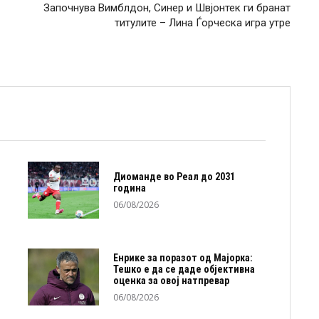
Започнува Вимблдон, Синер и Швјонтек ги бранат
титулите – Лина Ѓорческа игра утре
Диоманде во Реал до 2031
година
06/08/2026
Енрике за поразот од Мајорка:
Тешко е да се даде објективна
оценка за овој натпревар
06/08/2026