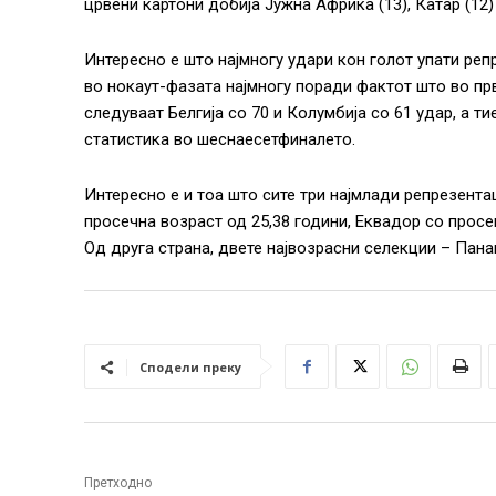
црвени картони добија Јужна Африка (13), Катар (12) 
Интересно е што најмногу удари кон голот упати репре
во нокаут-фазата најмногу поради фактот што во прв
следуваат Белгија со 70 и Колумбија со 61 удар, а т
статистика во шеснаесетфиналето.
Интересно е и тоа што сите три најмлади репрезента
просечна возраст од 25,38 години, Еквадор со просек
Од друга страна, двете највозрасни селекции – Панам
Сподели преку
Претходно