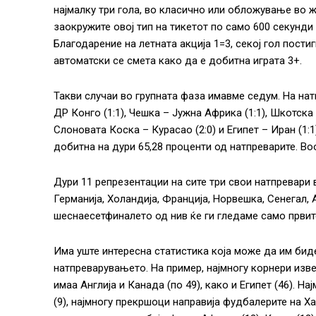
најмалку три гола, во класично или обложување во жи
заокружите овој тип на тикетот по само 600 секунди 
Благодарение на летната акција 1=3, секој гол пости
автоматски се смета како да е добитна играта 3+.
Такви случаи во групната фаза имавме седум. На нат
ДР Конго (1:1), Чешка – Јужна Африка (1:1), Шкотска –
Слоновата Коска – Курасао (2:0) и Египет – Иран (1:1
добитна на дури 65,28 проценти од натпреварите. Во
Дури 11 репрезентации на сите три свои натпревари 
Германија, Холандија, Франција, Норвешка, Сенегал, 
шеснаесетфиналето од нив ќе ги гледаме само првит
Има уште интересна статистика која може да им би
натпреварувањето. На пример, најмногу корнери изведо
имаа Англија и Канада (по 49), како и Египет (46). На
(9), најмногу прекршоци направија фудбалерите на Хаи