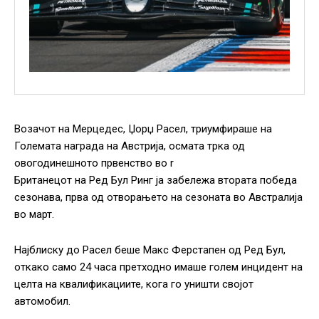
Возачот на Мерцедес, Џорџ Расел, триумфираше на
Големата награда на Австрија, осмата трка од
овогодинешното првенство во r
Британецот на Ред Бул Ринг ја забележа втората победа
сезонава, прва од отворањето на сезоната во Австралија
во март.
Најблиску до Расел беше Макс Ферстапен од Ред Бул,
откако само 24 часа претходно имаше голем инцидент на
целта на квалификациите, кога го уништи својот
автомобил.