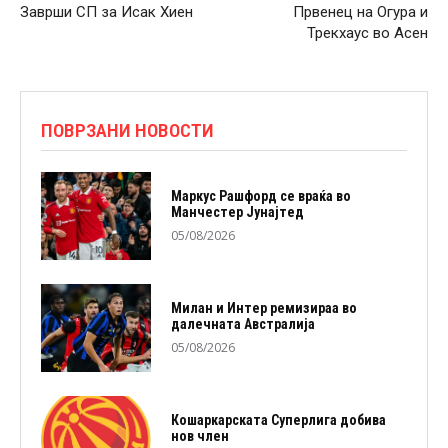
Заврши СП за Исак Хиен
Првенец на Огура и
Трекхаус во Асен
ПОВРЗАНИ НОВОСТИ
Маркус Рашфорд се враќа во
Манчестер Јунајтед
05/08/2026
Милан и Интер ремизираа во
далечната Австралија
05/08/2026
Кошаркарската Суперлига добива
нов член