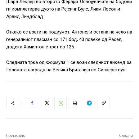
Шарл Леклер во второто Ферари. Освојувачите на бодови
ги комплетираа дуото на Рејсинг Булс, Лиам Лосон и
Арвид Линдблад.
Откако се врати на подиумот, Антонели остана на чело на
генералниот пласман со 171 бод, 40 повеќе од Расел,
додека Хамилтон е трет со 125.
Следната трка од Формула 1 се вози следниот викенд за
Големата награда на Велика Британија во Силверстоун.
Претходно
Следно