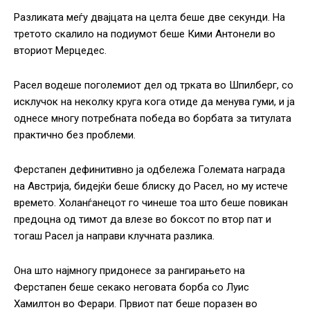
Разликата меѓу двајцата на целта беше две секунди. На
третото скалило на подиумот беше Кими Антонели во
вториот Мерцедес.
Расел водеше поголемиот дел од трката во Шпилберг, со
исклучок на неколку круга кога отиде да менува гуми, и ја
однесе многу потребната победа во борбата за титулата
практично без проблеми.
Ферстапен дефинитивно ја одбележа Големата награда
на Австрија, бидејќи беше блиску до Расел, но му истече
времето. Холанѓанецот го чинеше тоа што беше повикан
предоцна од тимот да влезе во боксот по втор пат и
тогаш Расел ја направи клучната разлика.
Она што најмногу придонесе за рангирањето на
Ферстапен беше секако неговата борба со Луис
Хамилтон во Ферари. Првиот пат беше поразен во