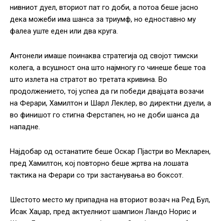
нивниот дуел, вториот пат го доби, а потоа беше јасно
дека можеби има шанса за триумф, но едноставно му
фалеа уште еден или два круга.
Антонели имаше поинаква стратегија од својот тимски
колега, а всушност она што најмногу го чинеше беше тоа
што излета на стратот во третата кривина. Во
продолжението, тој успеа да ги победи двајцата возачи
на Ферари, Хамилтон и Шарл Леклер, во директни дуели, а
во финишот го стигна Ферстапен, но не доби шанса да
нападне.
Најдобар од останатите беше Оскар Пјастри во Мекларен,
пред Хамилтон, кој повторно беше жртва на лошата
тактика на Ферари со три застанувања во боксот.
Шестото место му припадна на вториот возач на Ред Бул,
Исак Хаџар, пред актуелниот шампион Ландо Норис и