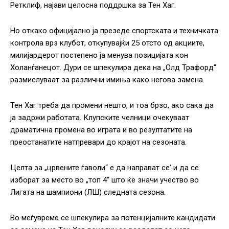
Ретклиф, најави целосна поддршка за Тен Хаг.
Но откако официјално ја презеде спортската и техничката
контрола врз клубот, откупувајќи 25 отсто од акциите,
милијардерот постепено ја менува позицијата кон
Холанѓанецот. Дури се шпекулира дека на „Олд Трафорд“
размислуваат за различни имиња како негова замена.
Тен Хаг треба да промени нешто, и тоа брзо, ако сака да
ја задржи работата. Клупските челници очекуваат
драматична промена во играта и во резултатите на
преостанатите натпревари до крајот на сезоната.
Целта за „црвените ѓаволи“ е да направат се’ и да се
изборат за место во „топ 4“ што ќе значи учество во
Лигата на шампиони (ЛШ) следната сезона.
Во меѓувреме се шпекулира за потенцијалните кандидати