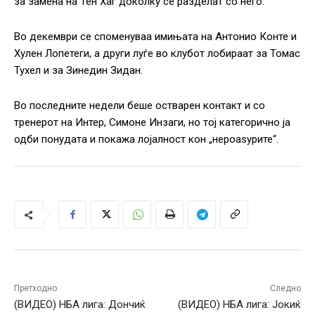
за замена на Тен Хаг доколку се разделат со него.
Во декември се споменуваа имињата на Антонио Конте и
Хулен Лопетеги, а други луѓе во клубот лобираат за Томас
Тухел и за Зинедин Зидан.
Во последните недели беше остварен контакт и со
тренерот на Интер, Симоне Инзаги, но тој категорично ја
одби понудата и покажа лојалност кон „нероаѕурите“.
Претходно
Следно
(ВИДЕО) НБА лига: Дончиќ
(ВИДЕО) НБА лига: Јокиќ