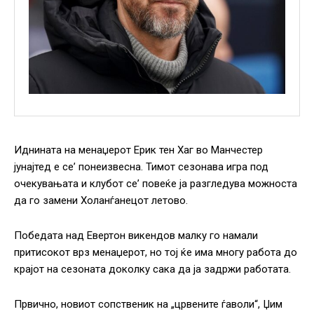
Иднината на менаџерот Ерик тен Хаг во Манчестер
јунајтед е се’ понеизвесна. Тимот сезонава игра под
очекувањата и клубот се’ повеќе ја разгледува можноста
да го замени Холанѓанецот летово.
Победата над Евертон викендов малку го намали
притисокот врз менаџерот, но тој ќе има многу работа до
крајот на сезоната доколку сака да ја задржи работата.
Првично, новиот сопственик на „црвените ѓаволи“, Џим