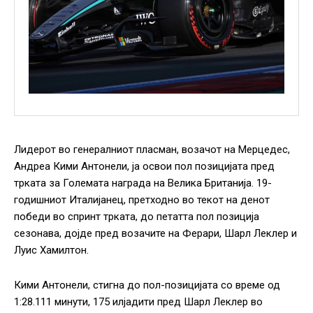
Лидерот во генералниот пласман, возачот на Мерцедес,
Андреа Кими Антонели, ја освои пол позицијата пред
трката за Големата награда на Велика Британија. 19-
годишниот Италијанец, претходно во текот на денот
победи во спринт трката, до петатта пол позиција
сезонава, дојде пред возачите на Ферари, Шарл Леклер и
Луис Хамилтон.
Кими Антонели, стигна до пол-позицијата со време од
1:28.111 минути, 175 илјадити пред Шарл Леклер во