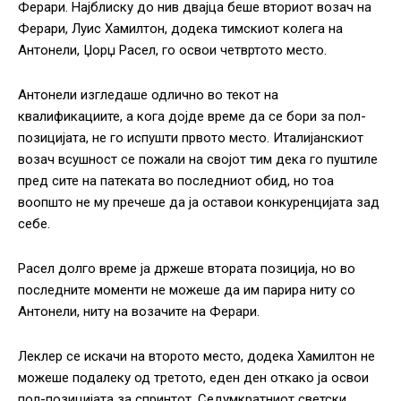
Ферари. Најблиску до нив двајца беше вториот возач на
Ферари, Луис Хамилтон, додека тимскиот колега на
Антонели, Џорџ Расел, го освои четвртото место.
Антонели изгледаше одлично во текот на
квалификациите, а кога дојде време да се бори за пол-
позицијата, не го испушти првото место. Италијанскиот
возач всушност се пожали на својот тим дека го пуштиле
пред сите на патеката во последниот обид, но тоа
воопшто не му пречеше да ја оставои конкуренцијата зад
себе.
Расел долго време ја држеше втората позиција, но во
последните моменти не можеше да им парира ниту со
Антонели, ниту на возачите на Ферари.
Леклер се искачи на второто место, додека Хамилтон не
можеше подалеку од третото, еден ден откако ја освои
пол-позицијата за спринтот. Седумкратниот светски