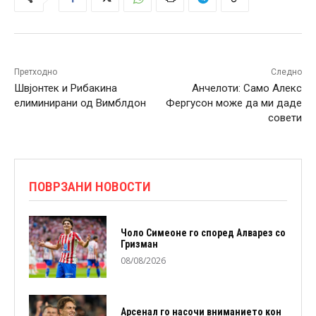
Претходно
Следно
Швјонтек и Рибакина
Анчелоти: Само Алекс
елиминирани од Вимблдон
Фергусон може да ми даде
совети
ПОВРЗАНИ НОВОСТИ
Чоло Симеоне го според Алварез со
Гризман
08/08/2026
Арсенал го насочи вниманието кон