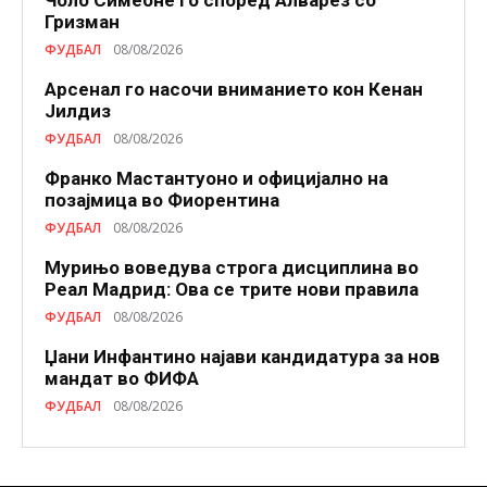
Чоло Симеоне го според Алварез со
Гризман
ФУДБАЛ
08/08/2026
Арсенал го насочи вниманието кон Кенан
Јилдиз
ФУДБАЛ
08/08/2026
Франко Мастантуоно и официјално на
позајмица во Фиорентина
ФУДБАЛ
08/08/2026
Мурињо воведува строга дисциплина во
Реал Мадрид: Ова се трите нови правила
ФУДБАЛ
08/08/2026
Џани Инфантино најави кандидатура за нов
мандат во ФИФА
ФУДБАЛ
08/08/2026