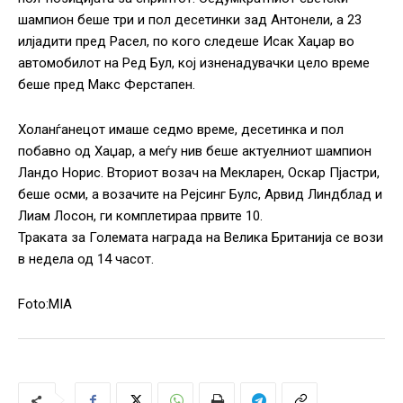
шампион беше три и пол десетинки зад Антонели, а 23
илјадити пред Расел, по кого следеше Исак Хаџар во
автомобилот на Ред Бул, кој изненадувачки цело време
беше пред Макс Ферстапен.
Холанѓанецот имаше седмо време, десетинка и пол
побавно од Хаџар, а меѓу нив беше актуелниот шампион
Ландо Норис. Вториот возач на Мекларен, Оскар Пјастри,
беше осми, а возачите на Рејсинг Булс, Арвид Линдблад и
Лиам Лосон, ги комплетираа првите 10.
Траката за Големата награда на Велика Британија се вози
в недела од 14 часот.
Foto:MIA