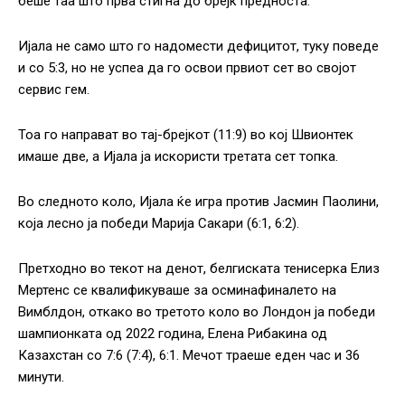
беше таа што прва стигна до брејк предноста.
Ијала не само што го надомести дефицитот, туку поведе
и со 5:3, но не успеа да го освои првиот сет во својот
сервис гем.
Тоа го направат во тај-брејкот (11:9) во кој Швионтек
имаше две, а Ијала ја искористи третата сет топка.
Во следното коло, Ијала ќе игра против Јасмин Паолини,
која лесно ја победи Марија Сакари (6:1, 6:2).
Претходно во текот на денот, белгиската тенисерка Елиз
Мертенс се квалификуваше за осминафиналето на
Вимблдон, откако во третото коло во Лондон ја победи
шампионката од 2022 година, Елена Рибакина од
Казахстан со 7:6 (7:4), 6:1. Мечот траеше еден час и 36
минути.