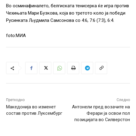
Во осминафиналето, белгиската тенисерка ќе игра против
Чехињата Мари Бузкова, која во третото коло ја победи
Русинката Људмила Самсонова со 4:6, 7:6 (7:3), 6:4.
foto:МИА
Претходно
Следно
Македонија во изменет
Антонели пред возачите на
состав против Луксембург
Ферари ја освои пол
позицијата во Силверстон