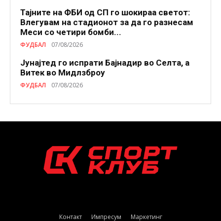
Тајните на ФБИ од СП го шокираа светот:
Влегувам на стадионот за да го разнесам
Меси со четири бомби...
ФУДБАЛ
07/08/2026
Јунајтед го испрати Бајнадир во Селта, а
Витек во Мидлзброу
ФУДБАЛ
07/08/2026
Контакт
Импресум
Маркетинг