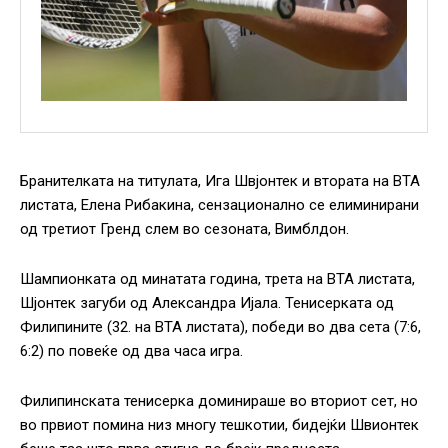
Бранителката на титулата, Ига Швјонтек и втората на ВТА
листата, Елена Рибакина, сензационално се елиминирани
од третиот Гренд слем во сезоната, Вимблдон.
Шампионката од минатата година, трета на ВТА листата,
Шјонтек загуби од Александра Ијала. Тенисерката од
Филипините (32. на ВТА листата), победи во два сета (7:6,
6:2) по повеќе од два часа игра.
Филипинската тенисерка доминираше во вториот сет, но
во првиот помина низ многу тешкотии, бидејќи Швионтек