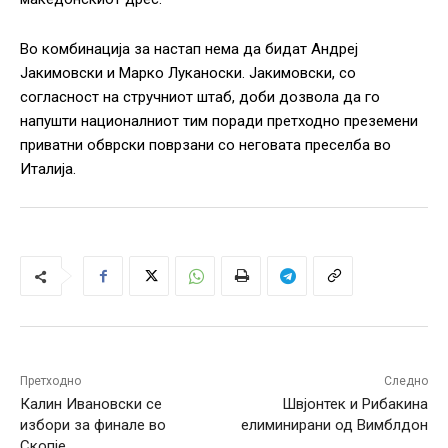
Во комбинација за настап нема да бидат Андреј
Јакимовски и Марко Луканоски. Јакимовски, со
согласност на стручниот штаб, доби дозвола да го
напушти националниот тим поради претходно преземени
приватни обврски поврзани со неговата преселба во
Италија.
Претходно
Следно
Калин Ивановски се
Швјонтек и Рибакина
избори за финале во
елиминирани од Вимблдон
Скопје