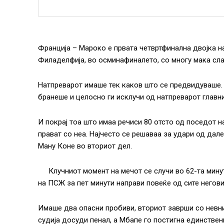
Франција – Мароко е првата четвртфинална двојка н
Филаделфија, во осминафиналето, со многу мака славе
Натпреварот имаше тек каков што се предвидуваше. 
бранеше и целосно ги исклучи од натпреварот главн
И покрај тоа што имаа речиси 80 отсто од поседот н
прават со неа. Најчесто се решаваа за удари од дале
Ману Коне во вториот дел.
Клучниот момент на мечот се случи во 62-та мину
на ПСЖ за пет минути направи повеќе од сите негови
Имаше два опасни пробиви, вториот заврши со невни
судија досуди пенал, а Мбапе го постигна единствен