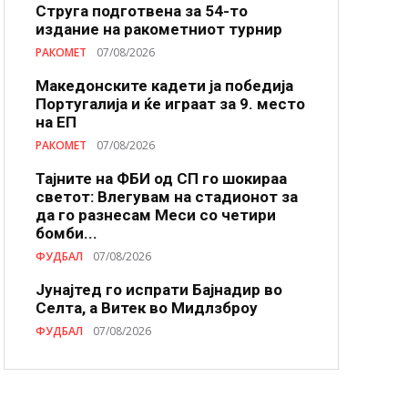
Струга подготвена за 54-то
издание на ракометниот турнир
РАКОМЕТ
07/08/2026
Македонските кадети ја победија
Португалија и ќе играат за 9. место
на ЕП
РАКОМЕТ
07/08/2026
Тајните на ФБИ од СП го шокираа
светот: Влегувам на стадионот за
да го разнесам Меси со четири
бомби...
ФУДБАЛ
07/08/2026
Јунајтед го испрати Бајнадир во
Селта, а Витек во Мидлзброу
ФУДБАЛ
07/08/2026