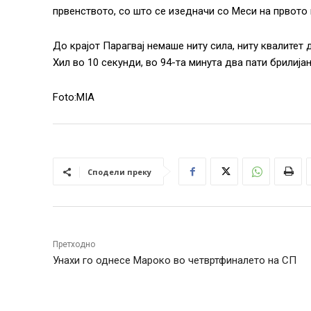
првенството, со што се изедначи со Меси на првото 
До крајот Парагвај немаше ниту сила, ниту квалите
Хил во 10 секунди, во 94-та минута два пати брилија
Foto:MIA
Сподели преку
Претходно
Унахи го однесе Мароко во четвртфиналето на СП