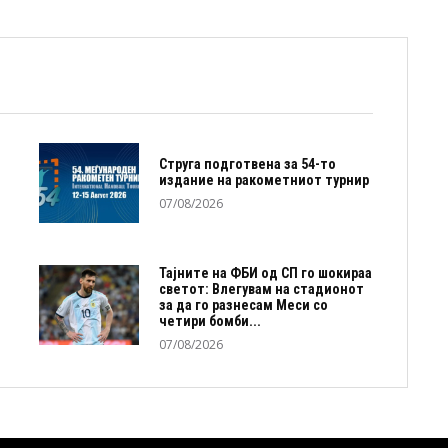
Струга подготвена за 54-то
издание на ракометниот турнир
07/08/2026
Тајните на ФБИ од СП го шокираа
светот: Влегувам на стадионот
за да го разнесам Меси со
четири бомби...
07/08/2026