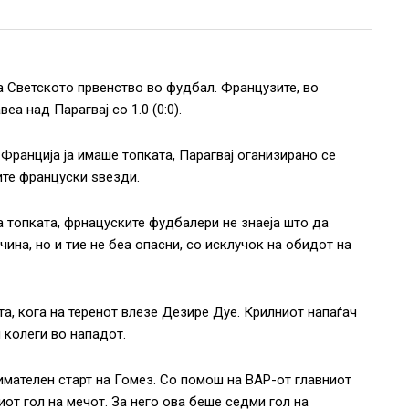
а Светското првенство во фудбал. Французите, во
а над Парагвај со 1.0 (0:0).
Франција ја имаше топката, Парагвај оганизирано се
ите француски ѕвезди.
а топката, фрнацуските фудбалери не знаеја што да
чина, но и тие не беа опасни, со исклучок на обидот на
та, кога на теренот влезе Дезире Дуе. Крилниот напаѓач
 колеги во нападот.
мателен старт на Гомез. Со помош на ВАР-от главниот
иот гол на мечот. За него ова беше седми гол на