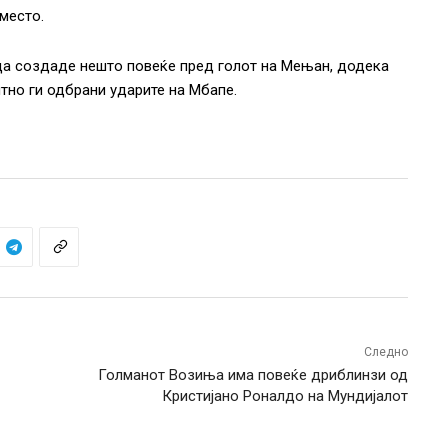
место.
т да создаде нешто повеќе пред голот на Мењан, додека
нтно ги одбрани ударите на Мбапе.
Следно
Голманот Возиња има повеќе дриблинзи од
Кристијано Роналдо на Мундијалот