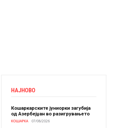
НАЈНОВО
Кошаркарските јуниорки загубија
од Азербејџан во разигрувањето
КОШАРКА
07/08/2026