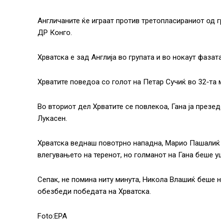
Англичаните ќе играат против третопласираниот од гру
ДР Конго.
Хрватска е зад Англија во групата и во нокаут фазат
Хрватите поведоа со голот на Петар Сучиќ во 32-та 
Во вториот дел Хрватите се повлекоа, Гана ја презед
Лукасен.
Хрватска веднаш повотрно нападна, Марио Пашалиќ
влегувањето на теренот, но голманот на Гана беше у
Сепак, не помина ниту минута, Никола Влашиќ беше н
обезбеди победата на Хрватска.
Foto:EPA