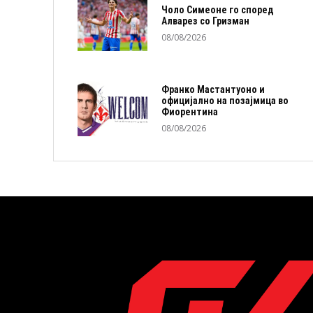
Чоло Симеоне го според
Алварез со Гризман
08/08/2026
Франко Мастантуоно и
официјално на позајмица во
Фиорентина
08/08/2026