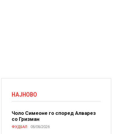
НАЈНОВО
Чоло Симеоне го според Алварез
со Гризман
ФУДБАЛ
08/08/2026