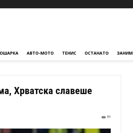
КОШАРКА
АВТО-МОТО
ТЕНИС
ОСТАНАТО
ЗАНИМ
ама, Хрватска славеше
89