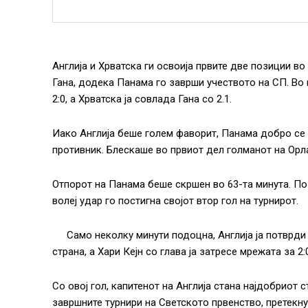
Англија и Хрватска ги освоија првите две позиции во
Гана, додека Панама го заврши учеството на СП. Во 
2:0, а Хрватска ја совлада Гана со 2.1.
Иако Англија беше голем фаворит, Панама добро с
противник. Блескаше во првиот дел голманот на Орла
Отпорот на Панама беше скршен во 63-та минута. По
волеј удар го постигна својот втор гол на турнирот.
Само неколку минути подоцна, Англија ја потврд
страна, а Хари Кејн со глава ја затресе мрежата за 2:
Со овој гол, капитенот на Англија стана најдобриот с
завршните турнири на Светското првенство, претекну