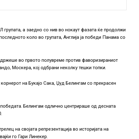
 Л групата, а заедно со нив во нокаут фазата ќе продолжи
последното коло во групата, Англија ја победи Панама со
е држеше во првото полувреме против фаворизираниот
ндо, Москера, кој одбрани неколку тешки топки.
 корнерот на Букајо Сака, Џуд Белингам со прекрасен
и победата. Белингам одлично центрираше од десната
0.
трелец на својата репрезентација во историјата на
вајќи го Гари Линекер.