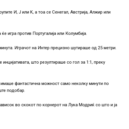
пите И, J или K, а тоа се Сенегал, Австрија, Алжир или
а ќе игра против Португалија или Колумбија.
минута. Играчот на Интер прецизно шутираше од 25 метри.
е инцијативата, што резултираше со гол за 1:1, преку
 имаше фантастична можност само неколку минути по
ште подобар.
ависок во скокот по корнерот на Лука Модриќ со што и ја