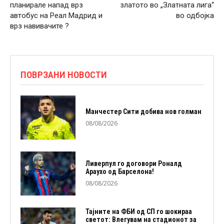
планирале напад врз
златото во „Златната лига“
автобус на Реал Мадрид и
во одбојка
врз навивачите ?
ПОВРЗАНИ НОВОСТИ
Манчестер Сити добива нов голман
08/08/2026
Ливерпул го договори Роналд
Араухо од Барселона!
08/08/2026
Тајните на ФБИ од СП го шокираа
светот: Влегувам на стадионот за