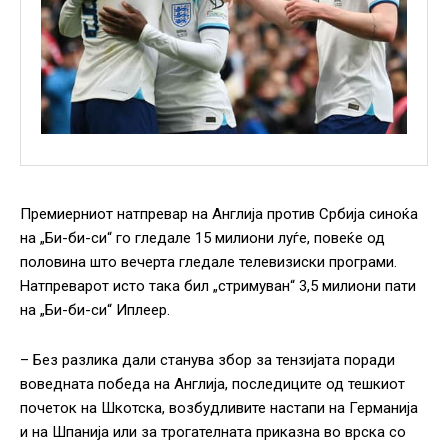
Премиерниот натпревар на Англија против Србија синоќа
на „Би-би-си“ го гледале 15 милиони луѓе, повеќе од
половина што вечерта гледале телевизиски програми.
Натпреварот исто така бил „стримуван“ 3,5 милиони пати
на „Би-би-си“ Иплеер.
– Без разлика дали станува збор за тензијата поради
воведната победа на Англија, последиците од тешкиот
почеток на Шкотска, возбудливите настапи на Германија
и на Шпанија или за трогателната приказна во врска со