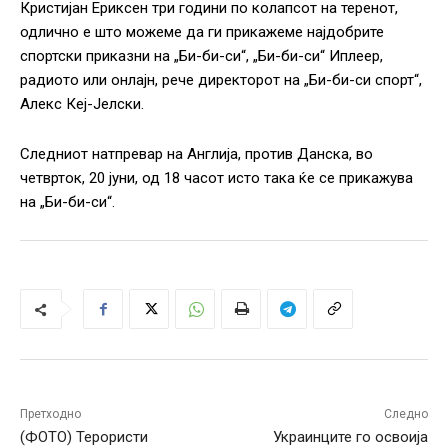
Кристијан Ериксен три години по колапсот на теренот,
одлично е што можеме да ги прикажеме најдобрите
спортски приказни на „Би-би-си“, „Би-би-си“ Иплеер,
радиото или онлајн, рече директорот на „Би-би-си спорт“,
Алекс Кеј-Јелски.
Следниот натпревар на Англија, против Данска, во
четврток, 20 јуни, од 18 часот исто така ќе се прикажува
на „Би-би-си“.
Претходно
Следно
(ФОТО) Терористи
Украинците го освоија