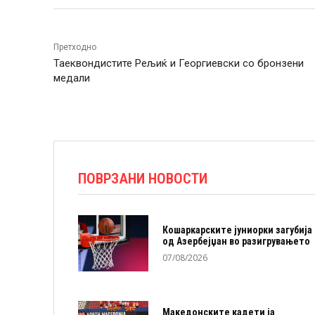
Претходно
Таеквондистите Рељиќ и Георгиевски со бронзени
медали
ПОВРЗАНИ НОВОСТИ
Кошаркарските јуниорки загубија
од Азербејџан во разигрувањето
07/08/2026
Македонските кадети ја