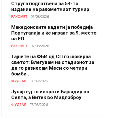
Струга подготвена за 54-то
издание на ракометниот турнир
РАКОМЕТ
07/08/2026
Македонските кадети ја победија
Португалија и ќе играат за 9. место
на ЕП
РАКОМЕТ
07/08/2026
Тајните на ФБИ од СП го шокираа
светот: Влегувам на стадионот за
да го разнесам Меси со четири
бомби...
ФУДБАЛ
07/08/2026
Јунајтед го испрати Бајнадир во
Селта, а Витек во Мидлзброу
ФУДБАЛ
07/08/2026