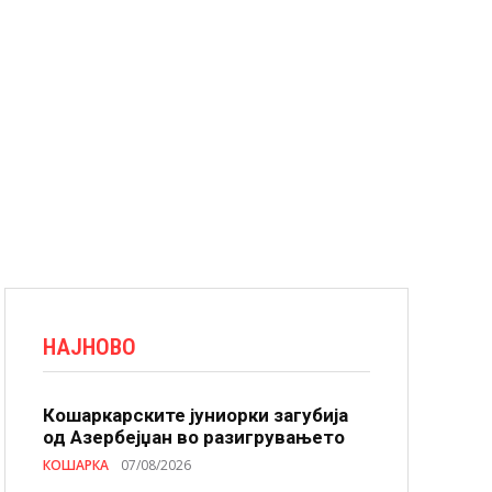
НАЈНОВО
Кошаркарските јуниорки загубија
од Азербејџан во разигрувањето
КОШАРКА
07/08/2026