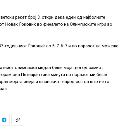
етски рекет број 3, откри дека еден од најболните
от Новак Ѓоковиќ во финалето на Олимписките игри во
37-годишниот Ѓоковиќ со 6-7, 6-7 и по поразот не можеше
латниот олимписки медал беше моја цел од самиот
сторам ова.Петнајсеттина минути по поразот ми беше
арав мојата земја и шпанскиот народ со тоа што не го
раз.