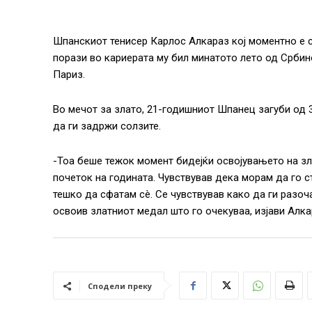
Шпанскиот тенисер Карлос Алкараз кој моментно e св
порази во кариерата му бил минатото лето од Србин
Париз.
Во мечот за злато, 21-годишниот Шпанец загуби од 
да ги задржи солзите.
-Тоа беше тежок момент бидејќи освојувањето на з
почеток на годината. Чувствував дека морам да го 
тешко да сфатам сè. Се чувствував како да ги разоч
освоив златниот медал што го очекуваа, изјави Алка
Сподели преку