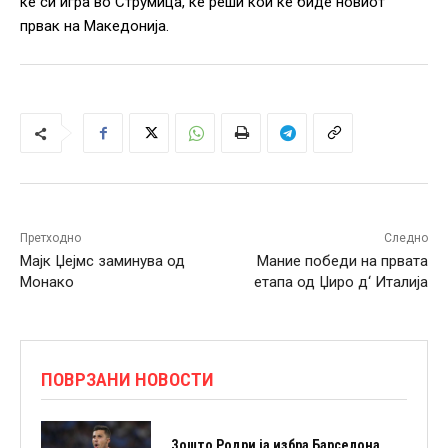
ќе си игра во Струмица, ќе реши кои ќе биде новиот
првак на Македонија.
Претходно
Следно
Мајк Џејмс заминува од
Мание победи на првата
Монако
етапа од Џиро д‘ Италија
ПОВРЗАНИ НОВОСТИ
Зошто Родри ја избра Барселона