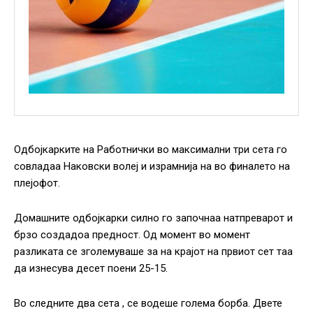
Одбојкарките на Работнички во максимални три сета го
совладаа Наковски волеј и израмнија на во финалето на
плејофот.
Домашните одбојкарки силно го започнаа натпреварот и
брзо создадоа предност. Од момент во момент
разликата се зголемуваше за на крајот на првиот сет таа
да изнесува десет поени 25-15.
Во следните два сета , се водеше голема борба. Двете