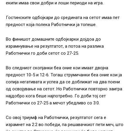
екипи имаа свои добри и лоши периоди на игра.
Гостинските одбојкари до средината на сетот имаа пет
предност која полека Работнички ја топеше.
Во финишот домашните одбојкарки дојдоа до
израмнување на резултатот, а потоа на разлика
Работнички го доби сетот со 27-25.
Во следниот скопјанки беа оние кои имаат двојна
предност 10-5 и 12-6. Тогаш струмичанки беа оние кои ја
сопија негативата и успеа да се доближат на два поени
од освојување на сетот. Но Работнички повторно заигра
најдобро кога беше најпотребно. Го доби тој сет
Работнички со 27-25 а мечот убедливо со 3:0.
Со овој триумф на Работнички, резултатот сега е
израмнет на 2:2 во победи, па решавачкиот пети меч, што