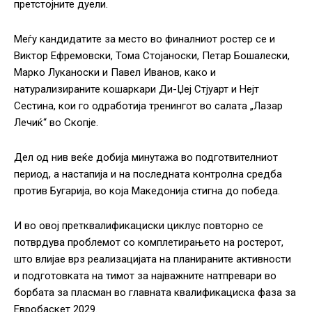
претстојните дуели.
Меѓу кандидатите за место во финалниот ростер се и
Виктор Ефремовски, Тома Стојаноски, Петар Бошалески,
Марко Луканоски и Павел Иванов, како и
натурализираните кошаркари Ди-Џеј Стјуарт и Нејт
Сестина, кои го одработија тренингот во салата „Лазар
Лечиќ“ во Скопје.
Дел од нив веќе добија минутажа во подготвителниот
период, а настапија и на последната контролна средба
против Бугарија, во која Македонија стигна до победа.
И во овој претквалификациски циклус повторно се
потврдува проблемот со комплетирањето на ростерот,
што влијае врз реализацијата на планираните активности
и подготовката на тимот за најважните натпревари во
борбата за пласман во главната квалификациска фаза за
Евробаскет 2029.