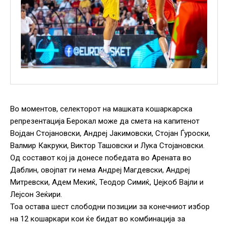
Во моментов, селекторот на машката кошаркарска
репрезентација Берокал може да смета на капитенот
Војдан Стојановски, Андреј Јакимовски, Стојан Ѓуроски,
Валмир Какруки, Виктор Ташовски и Лука Стојановски.
Од составот кој ја донесе победата во Арената во
Даблин, овојпат ги нема Андреј Магдевски, Андреј
Митревски, Адем Мекиќ, Теодор Симиќ, Џејкоб Вајли и
Лејсон Зеќири.
Тоа остава шест слободни позиции за конечниот избор
на 12 кошаркари кои ќе бидат во комбинација за