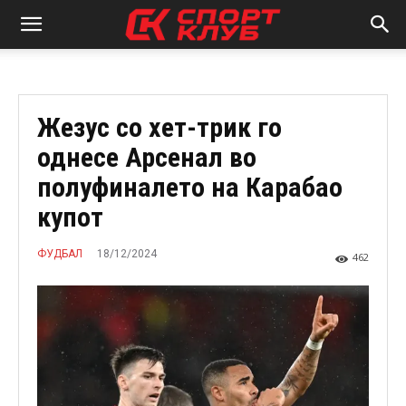
Жезус со хет-трик го
однесе Арсенал во
полуфиналето на Карабао
купот
18/12/2024
ФУДБАЛ
462