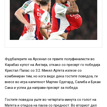
Фудбалерите на Арсенал се првите полуфиналисти во
Карабао купот на Англија, откако со пресврт го победија
Кристал Палас со 3:2. Микел Артета излезе со
комбиниран тим, но кога виде дека гостите поведоа, ги
внесе во игра капитенот Мартин Одегард, Салиба и Букаи
Сака и успеа да направи пресврт за победа.
Гостите поведоа уште во четвртата минута со голот на
Матета и отидоа на пауза со предност. Во вториот дел