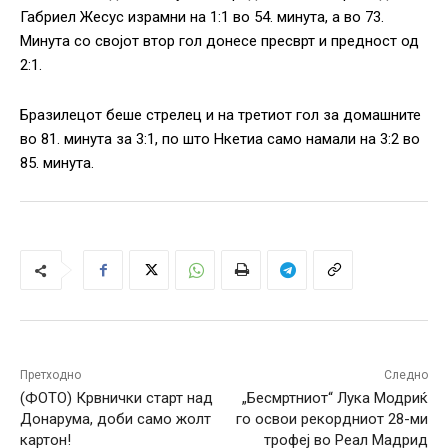
Габриел Жесус израмни на 1:1 во 54. минута, а во 73.
Минута со својот втор гол донесе пресврт и предност од
2:1.
Бразилецот беше стрелец и на третиот гол за домашните
во 81. минута за 3:1, по што Нкетиа само намали на 3:2 во
85. минута.
Претходно
Следно
(ФОТО) Крвнички старт над
„Бесмртниот“ Лука Модриќ
Донарума, доби само жолт
го освои рекордниот 28-ми
картон!
трофеј во Реал Мадрид