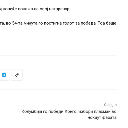
ј повеќе покажа на овој натпревар.
а, во 54-та минута го постигна голот за победа. Тоа беше
Следно
Колумбија го победи Конго, избори пласман во
нокаут фазата