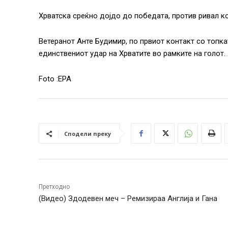
Хрватска среќно дојдо до победата, против ривал ко
Ветеранот Анте Будимир, по првиот контакт со топкат
единствениот удар на Хрватите во рамките на голот.
Foto :EPA
Сподели преку
Претходно
(Видео) Здодевен меч – Ремизираа Англија и Гана