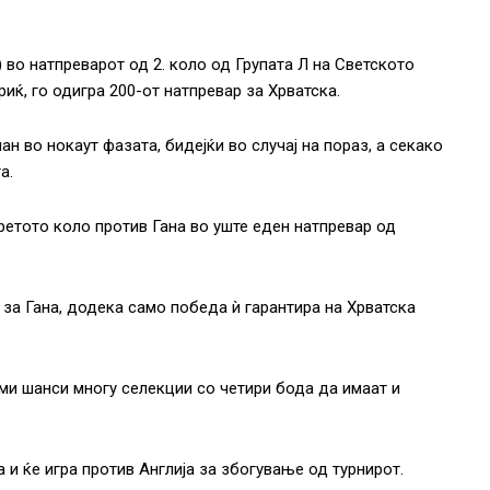
) во натпреварот од 2. коло од Групата Л на Светското
иќ, го одигра 200-от натпревар за Хрватска.
ан во нокаут фазата, бидејќи во случај на пораз, а секако
а.
третото коло против Гана во уште еден натпревар од
за Гана, додека само победа ѝ гарантира на Хрватска
еми шанси многу селекции со четири бода да имаат и
и ќе игра против Англија за збогување од турнирот.