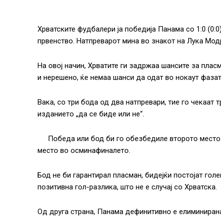
Хрватските фудбалери ја победија Панама со 1:0 (0:0
првенство. Натпреварот мина во знакот на Лука Модр
На овој начин, Хрватите ги задржаа шансите за пласм
и нерешено, ќе немаа шанси да одат во нокаут фазат
Вака, со три бода од два натпревари, тие го чекаат 
изданието „да се биде или не“.
Победа или бод би го обезбедиле второто место 
место во осминафиналето.
Бод не би гарантирал пласман, бидејќи постојат гол
позитивна гол-разлика, што не е случај со Хрватска.
Од друга страна, Панама дефинитивно е елиминирана 