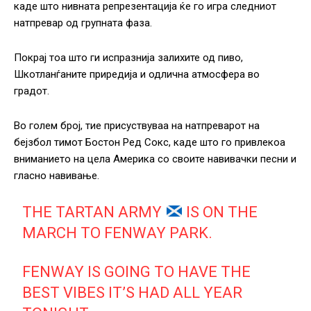
каде што нивната репрезентација ќе го игра следниот
натпревар од групната фаза.
Покрај тоа што ги испразнија залихите од пиво,
Шкотланѓаните приредија и одлична атмосфера во
градот.
Во голем број, тие присуствуваа на натпреварот на
бејзбол тимот Бостон Ред Сокс, каде што го привлекоа
вниманието на цела Америка со своите навивачки песни и
гласно навивање.
THE TARTAN ARMY
IS ON THE
MARCH TO FENWAY PARK.
FENWAY IS GOING TO HAVE THE
BEST VIBES IT’S HAD ALL YEAR