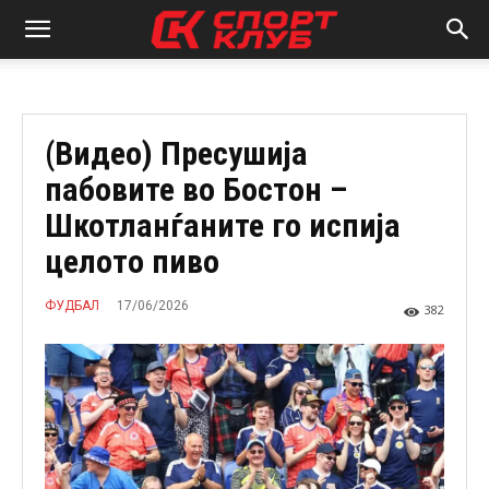
(Видео) Пресушија
пабовите во Бостон –
Шкотланѓаните го испија
целото пиво
17/06/2026
ФУДБАЛ
382