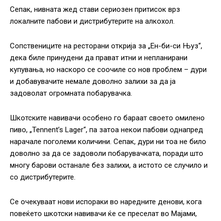
Сепак, нивната жед стави сериозен притисок врз
локалните пабови и дистрибутерите на алкохол.
Сопствениците на ресторани открија за „Ен-би-си Њуз“,
дека биле принудени да прават итни и непланирани
купувања, но наскоро се соочиле со нов проблем – дури
и добавувачите немале доволно залихи за да ја
задоволат огромната побарувачка.
Шкотските навивачи особено го бараат своето омилено
пиво, „Tennent’s Lager“, па затоа некои пабови однапред
нарачале поголеми количини. Сепак, дури ни тоа не било
доволно за да се задоволи побарувачката, поради што
многу барови останале без залихи, а истото се случило и
со дистрибутерите.
Се очекуваат нови испораки во наредните денови, кога
повеќето шкотски навивачи ќе се преселат во Мајами,