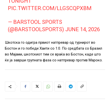
TONIGHT
PIC.TWITTER.COM/LLGSCQPXBM
— BARSTOOL SPORTS
(@BARSTOOLSPORTS)
JUNE 14, 2026
Шкотска го одигра првиот натпревар од турнирот во
Бостон и го победи Хаити со 1:0. По средбата со Бразил
во Мајами, шкотскиот тим се враќа во Бостон, каде што
ќе ја заврши групната фаза со натпревар против Мароко.