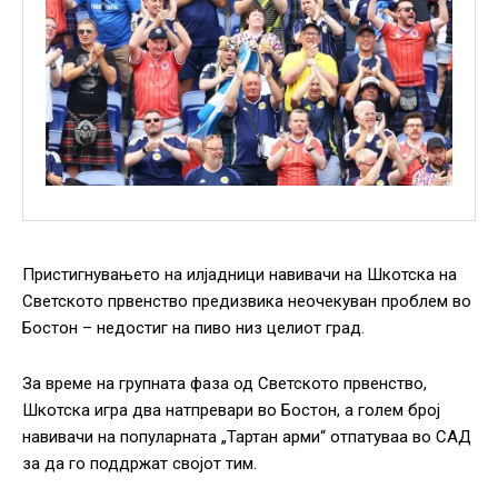
Пристигнувањето на илјадници навивачи на Шкотска на
Светското првенство предизвика неочекуван проблем во
Бостон – недостиг на пиво низ целиот град.
За време на групната фаза од Светското првенство,
Шкотска игра два натпревари во Бостон, а голем број
навивачи на популарната „Тартан арми“ отпатуваа во САД
за да го поддржат својот тим.