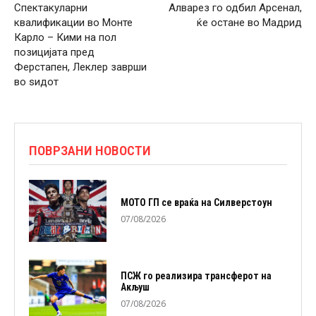
Спектакуларни
Алварез го одбил Арсенал,
квалификации во Монте
ќе остане во Мадрид
Карло – Кими на пол
позицијата пред
Ферстапен, Леклер заврши
во ѕидот
ПОВРЗАНИ НОВОСТИ
МОТО ГП се враќа на Силверстоун
07/08/2026
ПСЖ го реализира трансферот на
Акљуш
07/08/2026