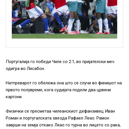
Португалија го победи Чиле со 2:1, во пријателски меч
одигра во Лисабон.
Натпреварот го обележа она што се случи во финишот на
првото полувреме, кога судијата подели два црвени
картони.
Физички се пресметаа чилеанскиот дефанзивец Иван
Роман и португалската ѕвезда Рафаел Леао. Рамон
заврши на земја откако Леао го турна во лицето со рака,