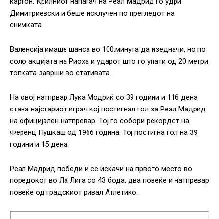
картон. Крилниот напаѓач на Реал Мадрид го удри
Димитриевски и беше исклучен по прегледот на
снимката.
Валенсија имаше шанса во 100.минута да изедначи, но по
соло акцијата на Риоха и ударот што го упати од 20 метри
топката заврши во стативата.
На овој натпрвар Лука Модриќ со 39 години и 116 дена
стана најстариот играч кој постигнал гол за Реал Мадрид
на официјален натпревар. Тој го собори рекордот на
Ференц Пушкаш од 1966 година. Тој постигна гол на 39
години и 15 дена.
Реал Мадрид победи и се искачи на првото место во
поредокот во Ла Лига со 43 бода, два повеќе и натпревар
повеќе од градскиот ривал Атлетико.