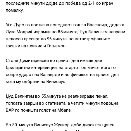
последните минути дојде до победа од 2-1 со играч
помалку.
Уго Дуро го постигна воведниот гол за Валенсија, додека
Лука Модриќ израмни во 85.минута, Џуд Белингем направи
целосен пресврт во 96.минута, по катастрофалните
грешки на Фулкие и Гиљамон.
Столе Димитиревски во првиот дел имаше две
брилијантни интервенции, на стартот од мечот кога го
сопре ударот на Валверде и во финишот на првиот дел
кога му одбрани на Винисиус.
Џуд Белингем во 55.минута не реализираше пенал,
топката заврши во стативата, а четити минути подоцна
ВАР го поништи голот на Мбапе.
Во 80. минута Винисиус Жуниор доби директен црвен