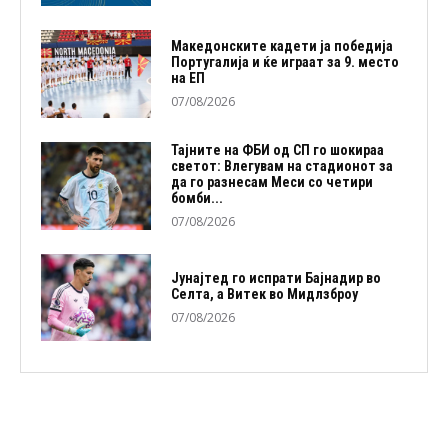
Македонските кадети ја победија
Португалија и ќе играат за 9. место
на ЕП
07/08/2026
Тајните на ФБИ од СП го шокираа
светот: Влегувам на стадионот за
да го разнесам Меси со четири
бомби...
07/08/2026
Јунајтед го испрати Бајнадир во
Селта, а Витек во Мидлзброу
07/08/2026