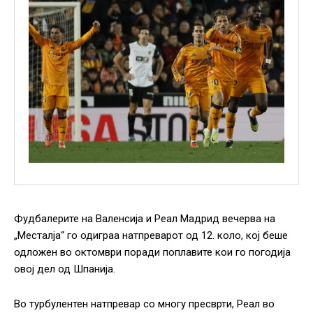
Фудбалерите на Валенсија и Реал Мадрид вечерва на
„Месталја“ го одиграа натпреварот од 12. коло, кој беше
одложен во октомври поради поплавите кои го погодија
овој дел од Шпанија.
Во турбулентен натпревар со многу пресврти, Реал во