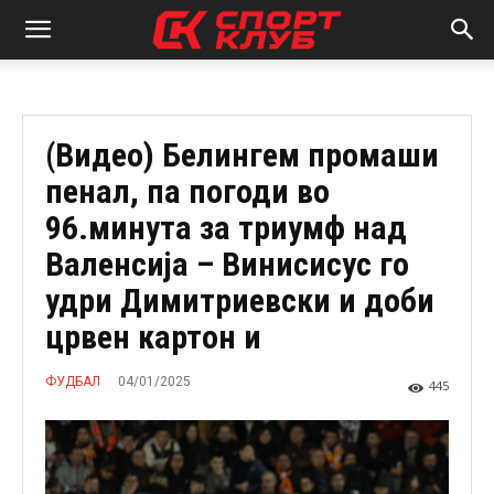
(Видео) Белингем промаши
пенал, па погоди во
96.минута за триумф над
Валенсија – Винисисус го
удри Димитриевски и доби
црвен картон и
04/01/2025
ФУДБАЛ
445