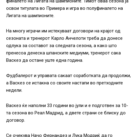
финалето на Лигата на шампионите. Тимот оваа сезона ја
освои титулата во Примера и игра во полуфиналето на
Лигата на шампионите.
На многу играчи им истекуваат договори на крајот од
сезоната и тренерот Карло Анчелоти треба да донесе
одлука за составот за следната сезона, а како што
пренесоа денеска шпанските медиуми, тренерот сака
Васкез да остане уште една година.
Фудбалерот и управата сакаат соработката да продолжи,
а Васкез се истакна со своите настапи во претходните
недели.
Васкез ќе наполни 33 години во јули и е подготвен за 10-
та сезона во Реал Мадрид, а двете страни се блиску до
договор.
Се очекува Начо Фернандез и Лука Модриќ да го