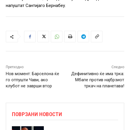
напуштат Сантијаго Бернабеу.
Претходно
Следно
Нов момент: Барселона ќе
Дефинитивно ќе има трка:
го отпушти Чави, ако
Мбапе против најбрзиот
клубот не заврши втор
тркач на планетава!
ПОВРЗАНИ НОВОСТИ