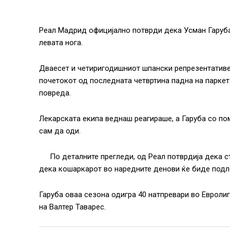
Реал Мадрид официјално потврди дека Усман Гаруба
левата нога.
Дваесет и четиригодишниот шпански репрезентативец
почетокот од последната четвртина падна на паркет
повреда.
Лекарската екипа веднаш реагираше, а Гаруба со по
сам да оди.
По деталните прегледи, од Реал потврдија дека с
дека кошаркарот во наредните денови ќе биде подл
Гаруба оваа сезона одигра 40 натпревари во Евроли
на Валтер Таварес.