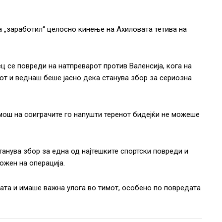
 „заработил“ целосно кинење на Ахиловата тетива на
 се повреди на натпреварот против Валенсија, кога на
от и веднаш беше јасно дека станува збор за сериозна
мош на соиграчите го напушти теренот бидејќи не можеше
танува збор за една од најтешките спортски повреди и
ожен на операција.
гата и имаше важна улога во тимот, особено по повредата